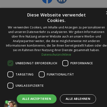
Diese Webseite verwendet
Cookies.
Wir verwenden Cookies, um Inhalte und Anzeigen zu personalisieren
und unseren Datenverkehr zu analysieren. Wir geben Informationen
über Ihre Nutzung unserer Website auch an unsere Werbe- und
© 2026 Ledleuchtendiscounter.de
Analysepartner weiter, die diese möglicherweise mit anderen
Informationen kombinieren, die Sie ihnen bereitgestellt haben oder die
sie im Rahmen Ihrer Nutzung ihrer Dienste gesammelt haben.
Datenschutzrichtlinie
Wir haben eine
UNBEDINGT ERFORDERLICH
PERFORMANCE
Bewertung von
4,7
4,7 / 5
auf
TARGETING
FUNKTIONALITÄT
Trusted Shops
UNKLASSIFIZIERTE
ALLE AKZEPTIEREN
ALLE ABLEHNEN
1