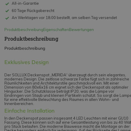
All-in-Garantie
60 Tage Rückgaberecht
An Werktagen vor 18:00 bestellt, am selben Tag versendet
Produktbeschreibung
Eigenschaften
Bewertungen
Produktbeschreibung
Produktbeschreibung
Exklusives Design
Der SOLLUX Deckenspot „MERIDA“ überzeugt durch sein elegantes,
modernes Design. Die zeitlose schwarze Farbe fügt sich in zahlreiche
Räumlichkeiten und Architekturstile geschmackvoll ein. Mit einer
Dimension von 80x6x16 cm eignet sich der Deckenspot als optimaler
Hingucker. Die Schutzklasse beträgt IP20, was die Lampe vor
Eindringen von Staub und kleinen Partikeln schützt. So sorgt die Lamp
für eine effektvolle Beleuchtung des Raumes in allen Wohn- und
Innenbereichen.
Einfache Installation
In den Deckenspot passen insgesamt 4 LED Leuchten mit einer GU10
Fassung. Diese können sich auf eine Gesamtleistung von bis zu 40 Wat
pro Stück belaufen. Die moderne Bauweise macht die Montage an der
Decke besonders einfach für jedermann. Auf der Rückseite der Lampe