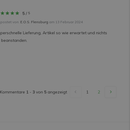
5
/
5
postet von:
E.O.S. Flensburg
am 13 Februar 2024
perschnelle Lieferung, Artikel so wie erwartet und nichts
 beanstanden.
Kommentare
1
-
3
von
5
angezeigt
1
2