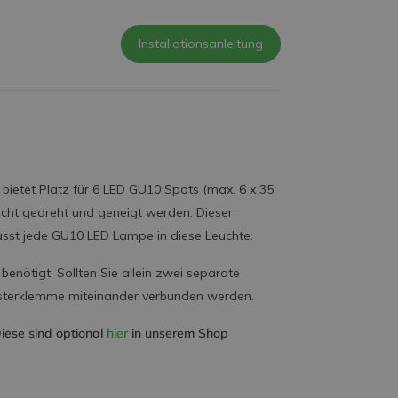
Installationsanleitung
ietet Platz für 6 LED GU10 Spots (max. 6 x 35
icht gedreht und geneigt werden. Dieser
asst jede GU10 LED Lampe in diese Leuchte.
nötigt. Sollten Sie allein zwei separate
üsterklemme miteinander verbunden werden.
iese sind optional
hier
in unserem Shop