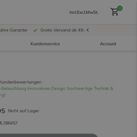
0
Incl.
Excl.
MwSt.
Jahre Garantie
Gratis Versand ab 49,- €
Kundenservice
Account
Benutzerkonto anlegen
 Kundenbewertungen
-Beleuchtung Innovatives Design, hochwertige Technik &
ng!
Benutzerkonto
erstellen
95
Nicht auf Lager
ML386457