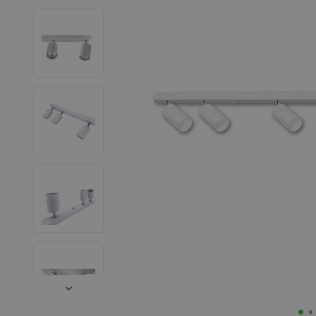
LED Leuchtstoffröhren
LED Hallenstrahler
LED Leuchtbänder
Dekorative Beleuchtung
LED Smart Home
Installationsmaterialien
SALE