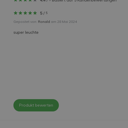
4.4
/
Basiert auf 5 Kundenbewertungen
5
/
5
Gepostet von:
Ronald
am 28 Mai 2024
super leuchte
Produkt bewerten