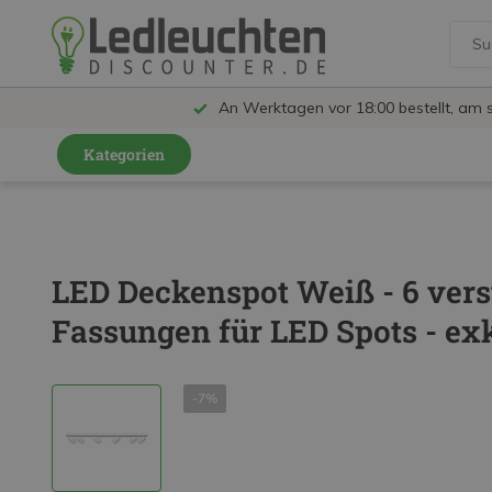
An Werktagen vor 18:00 bestellt, am 
Kategorien
GU10 Strahler
LED Leuchtmittel
LED Deckenspot Weiß - 6 vers
LED Schienensystem Lampen
Fassungen für LED Spots - exk
Innenleuchten
Feuchtraumleuchten IP65
-7%
Außenleuchten
LED Panels