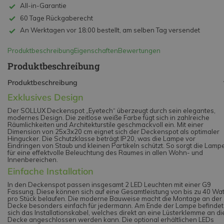
All-in-Garantie
60 Tage Rückgaberecht
An Werktagen vor 18:00 bestellt, am selben Tag versendet
Produktbeschreibung
Eigenschaften
Bewertungen
Produktbeschreibung
Produktbeschreibung
Exklusives Design
Der SOLLUX Deckenspot „Eyetech“ überzeugt durch sein elegantes,
modernes Design. Die zeitlose weiße Farbe fügt sich in zahlreiche
Räumlichkeiten und Architekturstile geschmackvoll ein. Mit einer
Dimension von 25x3x20 cm eignet sich der Deckenspot als optimaler
Hingucker. Die Schutzklasse beträgt IP20, was die Lampe vor
Eindringen von Staub und kleinen Partikeln schützt. So sorgt die Lamp
für eine effektvolle Beleuchtung des Raumes in allen Wohn- und
Innenbereichen.
Einfache Installation
In den Deckenspot passen insgesamt 2 LED Leuchten mit einer G9
Fassung. Diese können sich auf eine Gesamtleistung von bis zu 40 Wat
pro Stück belaufen. Die moderne Bauweise macht die Montage an der
Decke besonders einfach für jedermann. Am Ende der Lampe befindet
sich das Installationskabel, welches direkt an eine Lüsterklemme an di
Decke angeschlossen werden kann. Die optional erhältlichen LEDs