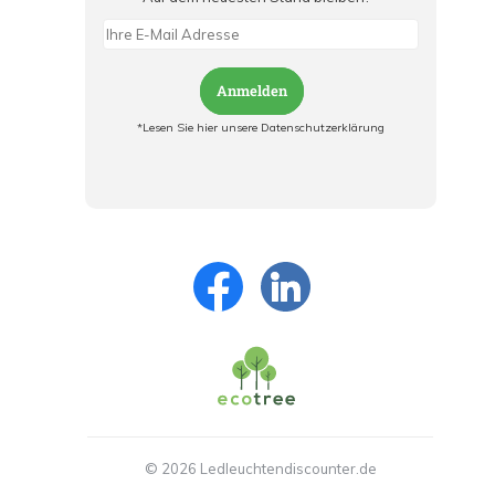
Anmelden
*Lesen Sie hier unsere Datenschutzerklärung
Jetzt anmelden und ab sofort:
- Über alle Rabattaktionen informiert werden
- Personalisierte Angebote erhalten
- Alles über die neuesten Entwicklungen
erfahren
© 2026 Ledleuchtendiscounter.de