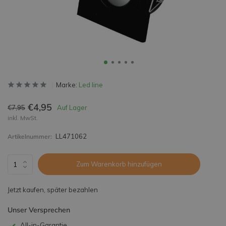
Marke:
Led line
€4,95
€7,95
Auf Lager
inkl. MwSt.
LL471062
Artikelnummer:
Zum Warenkorb hinzufügen
Jetzt kaufen, später bezahlen
Unser Versprechen
All-in-Garantie