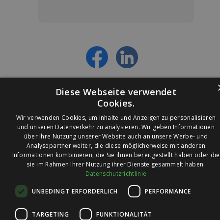
Jetzt anmelden und ab sofort:
- Über alle Rabattaktionen informiert werden
- Personalisierte Angebote erhalten
- Alles über die neuesten Entwicklungen
erfahren
Diese Webseite verwendet
Cookies.
Wir verwenden Cookies, um Inhalte und Anzeigen zu personalisieren
und unseren Datenverkehr zu analysieren. Wir geben Informationen
über Ihre Nutzung unserer Website auch an unsere Werbe- und
© 2026 Ledleuchtendiscounter.de
Analysepartner weiter, die diese möglicherweise mit anderen
Informationen kombinieren, die Sie ihnen bereitgestellt haben oder die
sie im Rahmen Ihrer Nutzung ihrer Dienste gesammelt haben.
Datenschutzrichtlinie
Wir haben eine
UNBEDINGT ERFORDERLICH
PERFORMANCE
Bewertung von
4,7
4,7 / 5
auf
TARGETING
FUNKTIONALITÄT