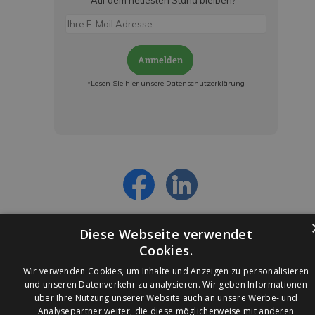
Auf dem neuesten Stand bleiben?
*
Anmelden
*Lesen Sie hier unsere Datenschutzerklärung
Jetzt anmelden und ab sofort:
- Über alle Rabattaktionen informiert werden
- Personalisierte Angebote erhalten
- Alles über die neuesten Entwicklungen
erfahren
Diese Webseite verwendet
Cookies.
Wir verwenden Cookies, um Inhalte und Anzeigen zu personalisieren
und unseren Datenverkehr zu analysieren. Wir geben Informationen
über Ihre Nutzung unserer Website auch an unsere Werbe- und
© 2026 Ledleuchtendiscounter.de
Analysepartner weiter, die diese möglicherweise mit anderen