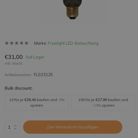
Marke:
Freelight LED-Beleuchtung
€31,00
Auf Lager
inkl. MwSt.
FL023125
Artikelnummer:
Bulk discount:
10 für je
€29,45
kaufen und
-5%
100 für je
€27,90
kaufen und
sparen
-10%
sparen
Zum Warenkorb hinzufügen