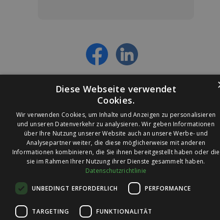
Jetzt anmelden und ab sofort:
- Über alle Rabattaktionen informiert werden
- Personalisierte Angebote erhalten
- Alles über die neuesten Entwicklungen
erfahren
Diese Webseite verwendet
Cookies.
Wir verwenden Cookies, um Inhalte und Anzeigen zu personalisieren
und unseren Datenverkehr zu analysieren. Wir geben Informationen
über Ihre Nutzung unserer Website auch an unsere Werbe- und
© 2026 Ledleuchtendiscounter.de
Analysepartner weiter, die diese möglicherweise mit anderen
Informationen kombinieren, die Sie ihnen bereitgestellt haben oder die
sie im Rahmen Ihrer Nutzung ihrer Dienste gesammelt haben.
Datenschutzrichtlinie
Wir haben eine
UNBEDINGT ERFORDERLICH
PERFORMANCE
Bewertung von
4,7
4,7 / 5
auf
TARGETING
FUNKTIONALITÄT
Trusted Shops