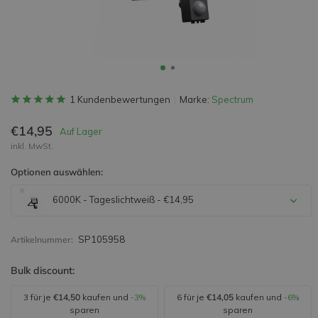
1 Kundenbewertungen
Marke:
Spectrum
€14,95
Auf Lager
inkl. MwSt.
Optionen auswählen:
6000K - Tageslichtweiß - €14,95
SP105958
Artikelnummer:
Bulk discount:
3 für je
€14,50
kaufen und
-3%
6 für je
€14,05
kaufen und
-6%
sparen
sparen