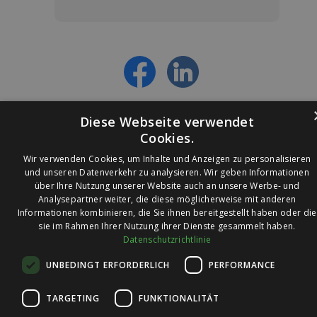
Jetzt anmelden und ab sofort:
- Über alle Rabattaktionen informiert werden
- Personalisierte Angebote erhalten
- Alles über die neuesten Entwicklungen
erfahren
Diese Webseite verwendet
Cookies.
Wir verwenden Cookies, um Inhalte und Anzeigen zu personalisieren
und unseren Datenverkehr zu analysieren. Wir geben Informationen
über Ihre Nutzung unserer Website auch an unsere Werbe- und
© 2026 Ledleuchtendiscounter.de
Analysepartner weiter, die diese möglicherweise mit anderen
Informationen kombinieren, die Sie ihnen bereitgestellt haben oder die
sie im Rahmen Ihrer Nutzung ihrer Dienste gesammelt haben.
Datenschutzrichtlinie
Wir haben eine
UNBEDINGT ERFORDERLICH
PERFORMANCE
Bewertung von
4,7
4,7 / 5
auf
TARGETING
FUNKTIONALITÄT
Trusted Shops