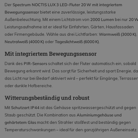
Der
Spectrum NOCTIS LUX 3 LED-Fluter 20 W mit integriertem
Bewegungssensor
bietet eine zuverlässige, leistungsstarke
Außenbeleuchtung. Mit einem Lichtstrom von
2000 Lumen
bei nur
20 
Leistungsaufnahme ist er ideal für Einfahrten, Gärten, Hausfassaden
oder Firmengebäude. Wähle aus drei Lichtfarben:
Warmweiß (3000 K)
,
Neutralweiß (4000 K)
oder
Tageslichtweiß (6000 K)
.
Mit integriertem Bewegungssensor
Dank des
PIR-Sensors
schaltet sich der Fluter automatisch ein, sobald
Bewegung erkannt wird. Das sorgt für Sicherheit und spart Energie, da
das Licht nur bei Bedarf aktiviert wird – perfekt für Eingänge, Terrasse
oder dunkle Hofbereiche.
Witterungsbeständig und robust
Mit
Schutzart IP44
ist das Gehäuse spritzwassergeschützt und gegen
Staub geschützt. Die Kombination aus
Aluminiumgehäuse und
gehärtetem Glas
macht den Strahler stoßfest und beständig gegen
Temperaturschwankungen – ideal für den ganzjährigen Außeneinsatz.