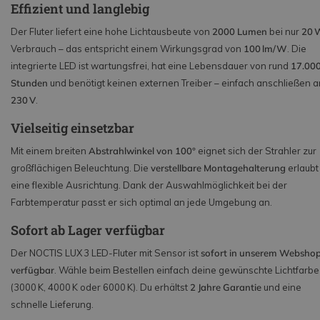
Effizient und langlebig
Der Fluter liefert eine hohe Lichtausbeute von
2000 Lumen
bei nur
20 
Verbrauch – das entspricht einem Wirkungsgrad von
100 lm/W
. Die
integrierte LED ist wartungsfrei, hat eine Lebensdauer von rund
17.00
Stunden
und benötigt keinen externen Treiber – einfach anschließen a
230 V
.
Vielseitig einsetzbar
Mit einem breiten
Abstrahlwinkel von 100°
eignet sich der Strahler zur
großflächigen Beleuchtung. Die
verstellbare Montagehalterung
erlaubt
eine flexible Ausrichtung. Dank der Auswahlmöglichkeit bei der
Farbtemperatur passt er sich optimal an jede Umgebung an.
Sofort ab Lager verfügbar
Der NOCTIS LUX 3 LED-Fluter mit Sensor ist
sofort in unserem Websho
verfügbar
. Wähle beim Bestellen einfach deine gewünschte Lichtfarbe
(3000 K, 4000 K oder 6000 K). Du erhältst
2 Jahre Garantie
und eine
schnelle Lieferung.