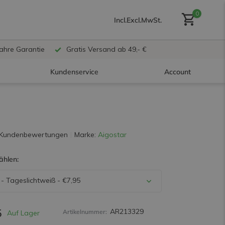
0
Incl.
Excl.
MwSt.
Jahre Garantie
Gratis Versand ab 49,- €
Kundenservice
Account
Benutzerkonto anlegen
 Kundenbewertungen
Marke:
Aigostar
ählen:
Benutzerkonto
erstellen
- Tageslichtweiß - €7,95
Nicht auf Lager
5
AR213329
Artikelnummer:
Auf Lager