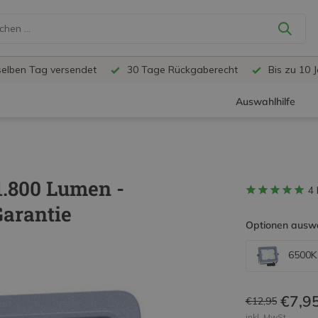
selben Tag versendet
30 Tage Rückgaberecht
Bis zu 10 
Auswahlhilfe
1.800 Lumen -
4
Garantie
Optionen ausw
6500K 
€7,9
€12,95
inkl. MwSt.