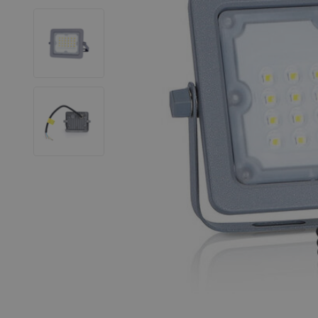
LED Leuchtstoffröhren
LED Hallenstrahler
LED Leuchtbänder
Dekorative Beleuchtung
LED Smart Home
Installationsmaterialien
SALE