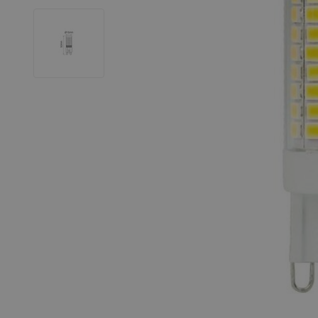
LED Leuchtstoffröhren
LED Hallenstrahler
LED Leuchtbänder
Dekorative Beleuchtung
LED Smart Home
Installationsmaterialien
SALE