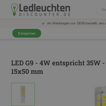
An Werktagen vor 18:00 bestellt, am 
Kategorien
GU10 Strahler
LED Leuchtmittel
LED G9 - 4W entspricht 35W 
LED Schienensystem Lampen
15x50 mm
Innenleuchten
Feuchtraumleuchten IP65
Außenleuchten
LED Panels