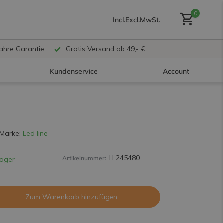
0
Incl.
Excl.
MwSt.
Jahre Garantie
Gratis Versand ab 49,- €
Kundenservice
Account
Benutzerkonto anlegen
Marke:
Led line
LL245480
Artikelnummer:
Lager
Benutzerkonto
erstellen
Zum Warenkorb hinzufügen