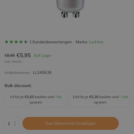
1 Kundenbewertungen
Marke:
Led line
€5,95
€8,95
Auf Lager
inkl. MwSt.
LL240638
Artikelnummer:
Bulk discount:
10 für je
€5,65
kaufen und
-5%
100 für je
€5,36
kaufen und
-10%
sparen
sparen
Zum Warenkorb hinzufügen