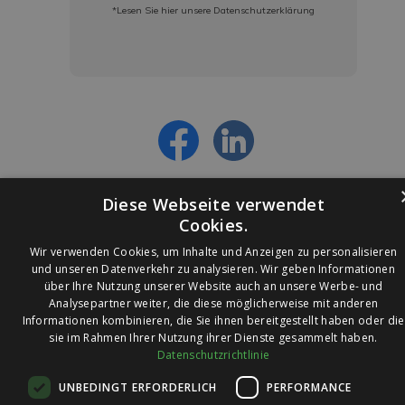
*Lesen Sie hier unsere Datenschutzerklärung
Jetzt anmelden und ab sofort:
- Über alle Rabattaktionen informiert werden
- Personalisierte Angebote erhalten
- Alles über die neuesten Entwicklungen
erfahren
Diese Webseite verwendet
Cookies.
Wir verwenden Cookies, um Inhalte und Anzeigen zu personalisieren
und unseren Datenverkehr zu analysieren. Wir geben Informationen
über Ihre Nutzung unserer Website auch an unsere Werbe- und
© 2026 Ledleuchtendiscounter.de
Analysepartner weiter, die diese möglicherweise mit anderen
Informationen kombinieren, die Sie ihnen bereitgestellt haben oder die
sie im Rahmen Ihrer Nutzung ihrer Dienste gesammelt haben.
Datenschutzrichtlinie
Wir haben eine
UNBEDINGT ERFORDERLICH
PERFORMANCE
Bewertung von