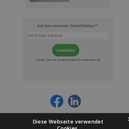
Auf dem neuesten Stand bleiben?
*
Anmelden
*Lesen Sie hier unsere Datenschutzerklärung
Jetzt anmelden und ab sofort:
- Über alle Rabattaktionen informiert werden
- Personalisierte Angebote erhalten
- Alles über die neuesten Entwicklungen
erfahren
Diese Webseite verwendet
Cookies.