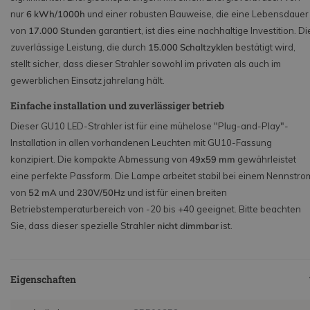
nur
6 kWh/1000h
und einer robusten Bauweise, die eine Lebensdauer
von
17.000 Stunden
garantiert, ist dies eine nachhaltige Investition. Di
zuverlässige Leistung, die durch
15.000 Schaltzyklen
bestätigt wird,
stellt sicher, dass dieser Strahler sowohl im privaten als auch im
gewerblichen Einsatz jahrelang hält.
Einfache installation und zuverlässiger betrieb
Dieser GU10 LED-Strahler ist für eine mühelose "Plug-and-Play"-
Installation in allen vorhandenen Leuchten mit GU10-Fassung
konzipiert. Die kompakte Abmessung von
49x59 mm
gewährleistet
eine perfekte Passform. Die Lampe arbeitet stabil bei einem Nennstro
von
52 mA
und
230V/50Hz
und ist für einen breiten
Betriebstemperaturbereich von
-20
bis
+40
geeignet. Bitte beachten
Sie, dass dieser spezielle Strahler
nicht dimmbar
ist.
Eigenschaften