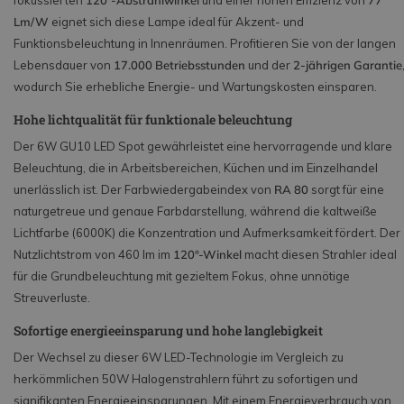
fokussierten
120°-Abstrahlwinkel
und einer hohen Effizienz von
77
Lm/W
eignet sich diese Lampe ideal für Akzent- und
Funktionsbeleuchtung in Innenräumen. Profitieren Sie von der langen
Lebensdauer von
17.000 Betriebsstunden
und der
2-jährigen Garantie
wodurch Sie erhebliche Energie- und Wartungskosten einsparen.
Hohe lichtqualität für funktionale beleuchtung
Der 6W GU10 LED Spot gewährleistet eine hervorragende und klare
Beleuchtung, die in Arbeitsbereichen, Küchen und im Einzelhandel
unerlässlich ist. Der Farbwiedergabeindex von
RA 80
sorgt für eine
naturgetreue und genaue Farbdarstellung, während die kaltweiße
Lichtfarbe (6000K) die Konzentration und Aufmerksamkeit fördert. Der
Nutzlichtstrom von 460 lm im
120°-Winkel
macht diesen Strahler ideal
für die Grundbeleuchtung mit gezieltem Fokus, ohne unnötige
Streuverluste.
Sofortige energieeinsparung und hohe langlebigkeit
Der Wechsel zu dieser 6W LED-Technologie im Vergleich zu
herkömmlichen 50W Halogenstrahlern führt zu sofortigen und
signifikanten Energieeinsparungen. Mit einem Energieverbrauch von