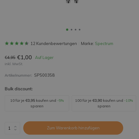
12 Kundenbewertungen
Marke:
Spectrum
€1,00
€4,95
Auf Lager
inkl. MwSt.
SP500358
Artikelnummer:
Bulk discount:
10 für je
€0,95
kaufen und
-5%
100 für je
€0,90
kaufen und
-10%
sparen
sparen
Zum Warenkorb hinzufügen