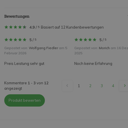
Bewertungen
4.9
/
Basiert auf 12 Kundenbewertungen
5
5
/
5
/
5
5
Gepostet von:
Wolfgang Fiedler
am 5
Gepostet von:
Morich
am 16 De
Februar 2026
2025
Preis Leistung sehr gut
Noch keine Erfahrung
Kommentare
1
-
3
von
12
1
2
3
4
angezeigt
Produkt bewerten