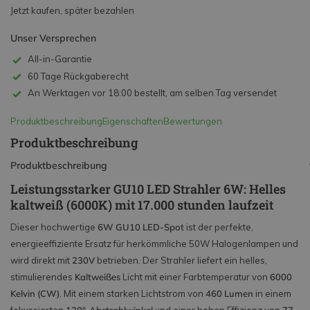
Jetzt kaufen, später bezahlen
Unser Versprechen
All-in-Garantie
60 Tage Rückgaberecht
An Werktagen vor 18:00 bestellt, am selben Tag versendet
Produktbeschreibung
Eigenschaften
Bewertungen
Produktbeschreibung
Produktbeschreibung
Leistungsstarker GU10 LED Strahler 6W: Helles
kaltweiß (6000K) mit 17.000 stunden laufzeit
Dieser hochwertige
6W GU10 LED-Spot
ist der perfekte,
energieeffiziente Ersatz für herkömmliche 50W Halogenlampen und
wird direkt mit
230V
betrieben. Der Strahler liefert ein helles,
stimulierendes
Kaltweißes
Licht mit einer Farbtemperatur von
6000
Kelvin (CW)
. Mit einem starken Lichtstrom von
460 Lumen
in einem