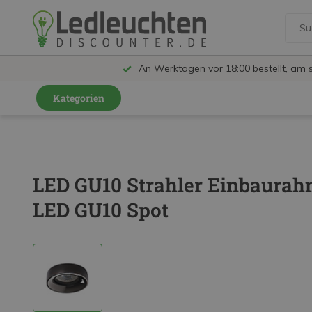
An Werktagen vor 18:00 bestellt, am 
Kategorien
GU10 Strahler
LED Leuchtmittel
LED GU10 Strahler Einbaurahm
LED Schienensystem Lampen
LED GU10 Spot
Innenleuchten
Feuchtraumleuchten IP65
Außenleuchten
LED Panels