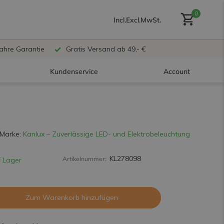
0
Incl.
Excl.
MwSt.
Jahre Garantie
Gratis Versand ab 49,- €
Kundenservice
Account
Benutzerkonto anlegen
Marke:
Kanlux – Zuverlässige LED- und Elektrobeleuchtung
KL278098
Artikelnummer:
 Lager
Benutzerkonto
erstellen
Zum Warenkorb hinzufügen