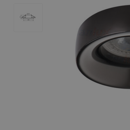
LED Leuchtstoffröhren
LED Hallenstrahler
LED Leuchtbänder
Dekorative Beleuchtung
LED Smart Home
Installationsmaterialien
SALE