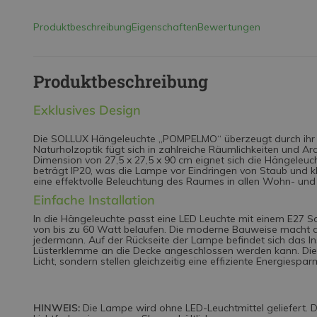
Produktbeschreibung
Eigenschaften
Bewertungen
Produktbeschreibung
Exklusives Design
Die SOLLUX Hängeleuchte „POMPELMO“ überzeugt durch ihr 
Naturholzoptik fügt sich in zahlreiche Räumlichkeiten und Arch
Dimension von 27,5 x 27,5 x 90 cm eignet sich die Hängeleuc
beträgt IP20, was die Lampe vor Eindringen von Staub und kl
eine effektvolle Beleuchtung des Raumes in allen Wohn- und
Einfache Installation
In die Hängeleuchte passt eine LED Leuchte mit einem E27 So
von bis zu 60 Watt belaufen. Die moderne Bauweise macht d
jedermann. Auf der Rückseite der Lampe befindet sich das Ins
Lüsterklemme an die Decke angeschlossen werden kann. Die o
Licht, sondern stellen gleichzeitig eine effiziente Energiespar
HINWEIS:
Die Lampe wird ohne LED-Leuchtmittel geliefert. Di