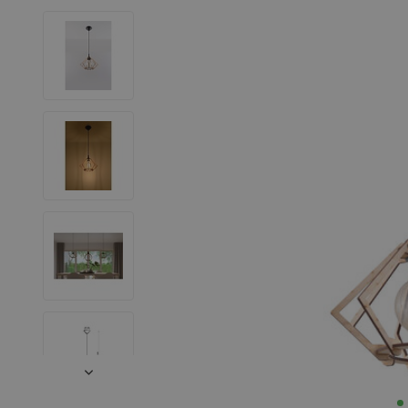
LED Leuchtstoffröhren
LED Hallenstrahler
LED Leuchtbänder
Dekorative Beleuchtung
LED Smart Home
Installationsmaterialien
SALE