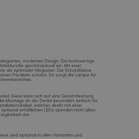
elegantes, modernes Design. Die hochwertige
itekturstile geschmackvoll ein. Mit einer
hte als optimaler Hingucker. Die Schutzklasse
einen Partikeln schützt. So sorgt die Lampe für
 Innenbereichen.
ckel. Diese kann sich auf eine Gesamtleistung
ie Montage an der Decke besonders einfach für
tallationskabel, welches direkt mit einer
ptional erhältlichen LEDs spenden nicht allein
möglichkeit dar.
ese sind optional in allen Varianten und