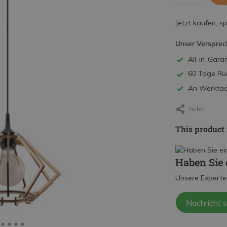
Jetzt kaufen, s
Unser Versprec
All-in-Garan
60 Tage Rü
An Werktage
Teilen
This product 
Haben Sie 
Unsere Experte
Nachricht 