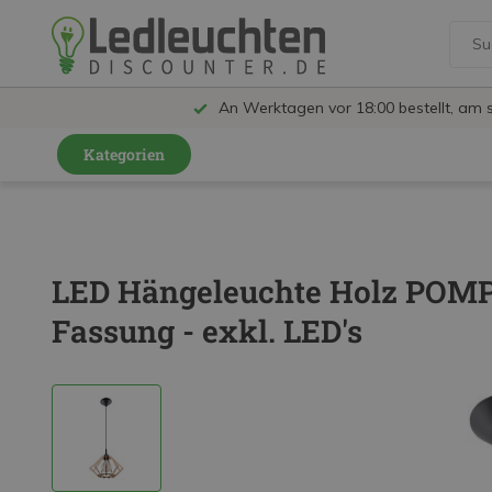
An Werktagen vor 18:00 bestellt, am 
Kategorien
GU10 Strahler
LED Leuchtmittel
LED Hängeleuchte Holz POMP
LED Schienensystem Lampen
Fassung - exkl. LED's
Innenleuchten
Feuchtraumleuchten IP65
Außenleuchten
LED Panels