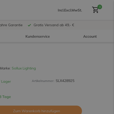
0
Incl.
Excl.
MwSt.
Jahre Garantie
Gratis Versand ab 49,- €
Kundenservice
Account
Benutzerkonto anlegen
Marke:
Sollux Lighting
SLX428925
Artikelnummer:
 Lager
Benutzerkonto
erstellen
 8 Tage
Zum Warenkorb hinzufügen