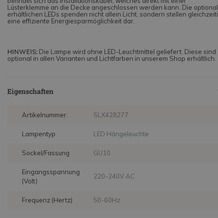
befindet sich das Installationskabel, welches direkt mit einer
Lüsterklemme an die Decke angeschlossen werden kann. Die optional
erhältlichen LEDs spenden nicht allein Licht, sondern stellen gleichzeit
eine effiziente Energiesparmöglichkeit dar.
HINWEIS:
Die Lampe wird ohne LED-Leuchtmittel geliefert. Diese sind
optional in allen Varianten und Lichtfarben in unserem Shop erhältlich.
Eigenschaften
Artikelnummer:
SLX428277
Lampentyp
LED Hängeleuchte
Sockel/Fassung
GU10
Eingangsspannung
220-240V AC
(Volt)
Frequenz (Hertz)
50-60Hz