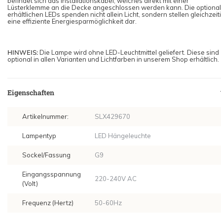
befindet sich das Installationskabel, welches direkt mit einer
Lüsterklemme an die Decke angeschlossen werden kann. Die optional
erhältlichen LEDs spenden nicht allein Licht, sondern stellen gleichzeit
eine effiziente Energiesparmöglichkeit dar.
HINWEIS:
Die Lampe wird ohne LED-Leuchtmittel geliefert. Diese sind
optional in allen Varianten und Lichtfarben in unserem Shop erhältlich.
Eigenschaften
Artikelnummer:
SLX429670
Lampentyp
LED Hängeleuchte
Sockel/Fassung
G9
Eingangsspannung
220-240V AC
(Volt)
Frequenz (Hertz)
50-60Hz