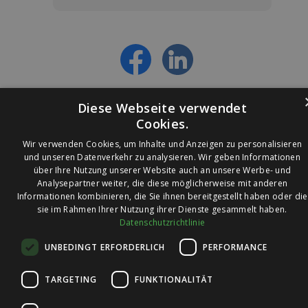
- Über alle Rabattaktionen informiert werden
- Personalisierte Angebote erhalten
- Alles über die neuesten Entwicklungen
erfahren
Diese Webseite verwendet
Cookies.
Wir verwenden Cookies, um Inhalte und Anzeigen zu personalisieren
und unseren Datenverkehr zu analysieren. Wir geben Informationen
über Ihre Nutzung unserer Website auch an unsere Werbe- und
© 2026 Ledleuchtendiscounter.de
Analysepartner weiter, die diese möglicherweise mit anderen
Informationen kombinieren, die Sie ihnen bereitgestellt haben oder die
sie im Rahmen Ihrer Nutzung ihrer Dienste gesammelt haben.
Datenschutzrichtlinie
Wir haben eine
UNBEDINGT ERFORDERLICH
PERFORMANCE
Bewertung von
4,7
4,7 / 5
auf
TARGETING
FUNKTIONALITÄT
Trusted Shops