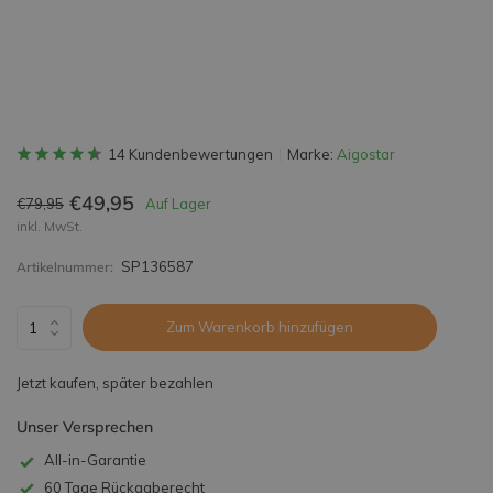
14 Kundenbewertungen
Marke:
Aigostar
€49,95
€79,95
Auf Lager
inkl. MwSt.
SP136587
Artikelnummer:
Zum Warenkorb hinzufügen
Jetzt kaufen, später bezahlen
Unser Versprechen
All-in-Garantie
60 Tage Rückgaberecht