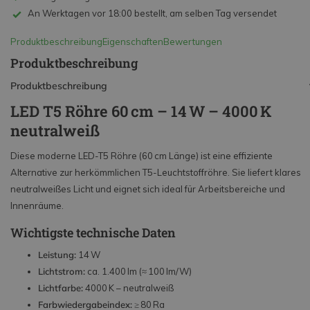
An Werktagen vor 18:00 bestellt, am selben Tag versendet
Produktbeschreibung
Eigenschaften
Bewertungen
Produktbeschreibung
Produktbeschreibung
LED T5 Röhre 60 cm – 14 W – 4000 K
neutralweiß
Diese moderne LED-T5 Röhre (60 cm Länge) ist eine effiziente
Alternative zur herkömmlichen T5-Leuchtstoffröhre. Sie liefert klares
neutralweißes Licht und eignet sich ideal für Arbeitsbereiche und
Innenräume.
Wichtigste technische Daten
Leistung:
14 W
Lichtstrom:
ca. 1.400 lm (≈ 100 lm/W)
Lichtfarbe:
4000 K – neutralweiß
Farbwiedergabeindex:
≥ 80 Ra