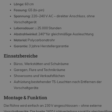
Länge:
60 cm
Fassung:
G5 (bi-pin)
Spannung:
220–240 V AC – direkter Anschluss, ohne
Vorschaltgerät
Lebensdauer:
≥ 25.000 Stunden
Abstrahlwinkel:
240° für gleichmäßige Ausleuchtung
Material:
Polycarbonatrohr
Garantie:
3 Jahre Herstellergarantie
Einsatzbereiche
Büros, Werkstätten und Schulräume
Garagen, Flure und Technikräume
Showrooms und Verkaufsflächen
Aufrüstung bestehender T5-Leuchten nach Entfernen der
Vorschaltgeräte
Montage & Funktion
Die Röhre wird einfach an 230 V angeschlossen – ohne externe
Vorschaltgeräte. Die breite 240°-Lichtverteilung sorgt für gleichmäßige