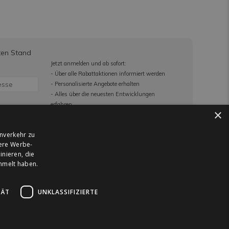
ten Stand
Jetzt anmelden und ab sofort:
- Über alle Rabattaktionen informiert werden
- Personalisierte Angebote erhalten
- Alles über die neuesten Entwicklungen
erfahren
×
re
nverkehr zu
ng
sere Werbe-
nieren, die
ammelt haben.
TÄT
UNKLASSIFIZIERTE