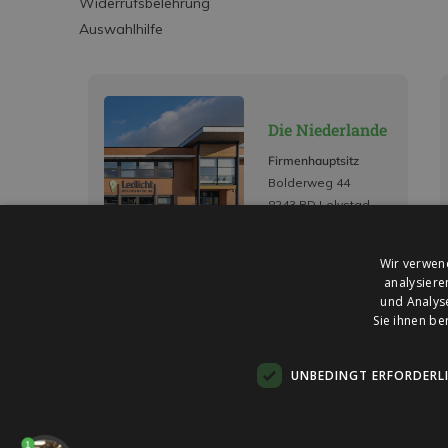
Widerrufsbelehrung
Auswahlhilfe
Die Niederlande
Firmenhauptsitz
Bolderweg 44
8243 RD Lelystad
Wir verwen
analysiere
und Analys
Sie ihnen be
UNBEDINGT ERFORDERL
1