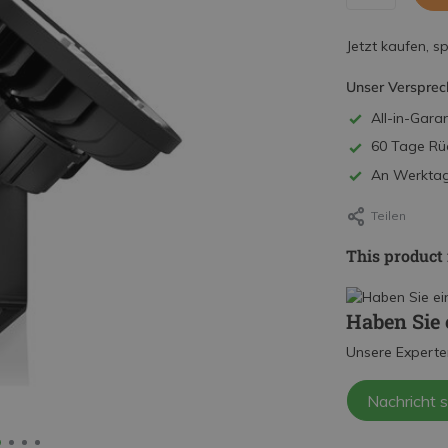
Jetzt kaufen, s
Unser Versprec
All-in-Garan
60 Tage Rü
An Werktage
Teilen
This product 
Haben Sie 
Unsere Experte
Nachricht 