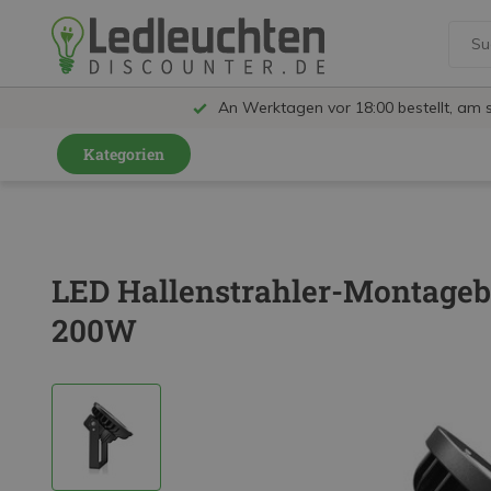
An Werktagen vor 18:00 bestellt, am 
Kategorien
GU10 Strahler
LED Leuchtmittel
LED Hallenstrahler-Montageb
LED Schienensystem Lampen
200W
Innenleuchten
Feuchtraumleuchten IP65
Außenleuchten
LED Panels