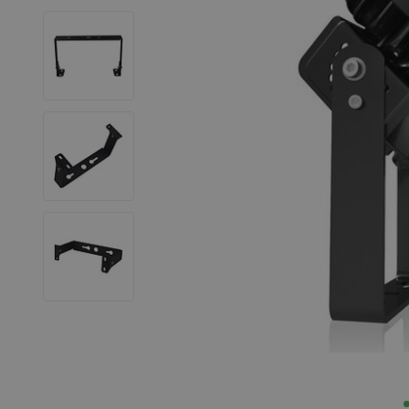
LED Leuchtstoffröhren
LED Hallenstrahler
LED Leuchtbänder
Dekorative Beleuchtung
LED Smart Home
Installationsmaterialien
SALE