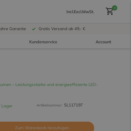
0
Incl.
Excl.
MwSt.
Jahre Garantie
Gratis Versand ab 49,- €
Kundenservice
Account
Benutzerkonto anlegen
umen – Leistungsstarke und energieeffiziente LED-
Benutzerkonto
erstellen
SL117197
Artikelnummer:
 Lager
Zum Warenkorb hinzufügen