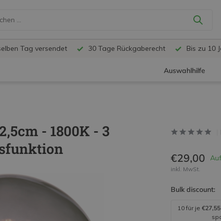
selben Tag versendet
30 Tage Rückgaberecht
Bis zu 10 
Auswahlhilfe
2,5cm - 1800K - 3
sfunktion
€29,00
Auf
inkl. MwSt.
Bulk discount:
10 für je
€27,55
sp