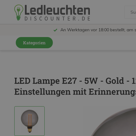
An Werktagen vor 18:00 bestellt, am 
Kategorien
GU10 Strahler
LED Leuchtmittel
LED Lampe E27 - 5W - Gold - 1
LED Schienensystem Lampen
Einstellungen mit Erinnerung
Innenleuchten
Feuchtraumleuchten IP65
Außenleuchten
LED Panels