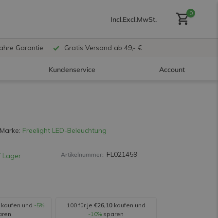
0
Incl.
Excl.
MwSt.
Jahre Garantie
Gratis Versand ab 49,- €
Kundenservice
Account
Benutzerkonto anlegen
Marke:
Freelight LED-Beleuchtung
FL021459
Artikelnummer:
 Lager
Benutzerkonto
erstellen
kaufen und
-5%
100 für je
€26,10
kaufen und
aren
-10%
sparen