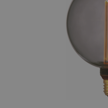
LED Leuchtstoffröhren
LED Hallenstrahler
LED Leuchtbänder
Dekorative Beleuchtung
LED Smart Home
Installationsmaterialien
SALE