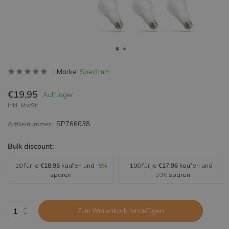
Marke:
Spectrum
€19,95
Auf Lager
inkl. MwSt.
SP766038
Artikelnummer:
Bulk discount:
10 für je
€18,95
kaufen und
-5%
100 für je
€17,96
kaufen und
sparen
-10%
sparen
Zum Warenkorb hinzufügen