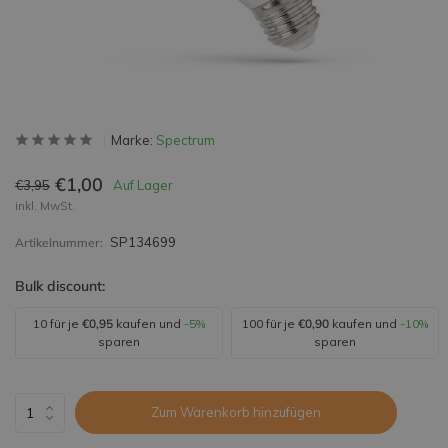
Marke:
Spectrum
€1,00
€3,95
Auf Lager
inkl. MwSt.
SP134699
Artikelnummer:
Bulk discount:
10 für je
€0,95
kaufen und
-5%
100 für je
€0,90
kaufen und
-10%
sparen
sparen
Zum Warenkorb hinzufügen