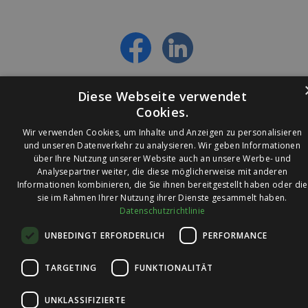
- Personalisierte Angebote erhalten
- Alles über die neuesten Entwicklungen
erfahren
Diese Webseite verwendet
Cookies.
Wir verwenden Cookies, um Inhalte und Anzeigen zu personalisieren
und unseren Datenverkehr zu analysieren. Wir geben Informationen
über Ihre Nutzung unserer Website auch an unsere Werbe- und
© 2026 Ledleuchtendiscounter.de
Analysepartner weiter, die diese möglicherweise mit anderen
Informationen kombinieren, die Sie ihnen bereitgestellt haben oder die
sie im Rahmen Ihrer Nutzung ihrer Dienste gesammelt haben.
Datenschutzrichtlinie
Wir haben eine
UNBEDINGT ERFORDERLICH
PERFORMANCE
Bewertung von
4,7
4,7 / 5
auf
TARGETING
FUNKTIONALITÄT
Trusted Shops
UNKLASSIFIZIERTE