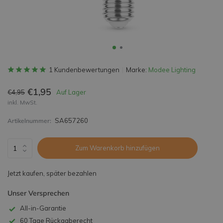
1 Kundenbewertungen
Marke:
Modee Lighting
€1,95
€4,95
Auf Lager
inkl. MwSt.
SA657260
Artikelnummer:
Zum Warenkorb hinzufügen
Jetzt kaufen, später bezahlen
Unser Versprechen
All-in-Garantie
60 Tage Rückgaberecht