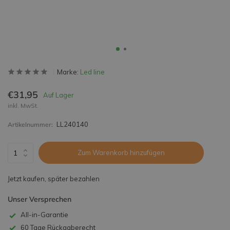
Marke:
Led line
€31,95
Auf Lager
inkl. MwSt.
LL240140
Artikelnummer:
Zum Warenkorb hinzufügen
Jetzt kaufen, später bezahlen
Unser Versprechen
All-in-Garantie
60 Tage Rückgaberecht