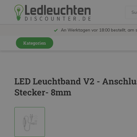
An Werktagen vor 18:00 bestellt, am 
Kategorien
GU10 Strahler
LED Leuchtmittel
LED Leuchtband V2 - Anschlu
LED Schienensystem Lampen
Stecker- 8mm
Innenleuchten
Feuchtraumleuchten IP65
Außenleuchten
LED Panels