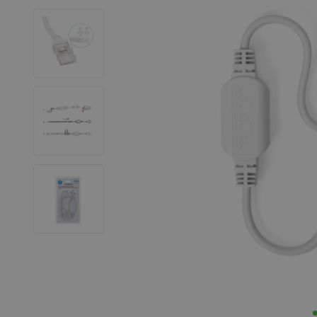
LED Leuchtstoffröhren
LED Hallenstrahler
LED Leuchtbänder
Dekorative Beleuchtung
LED Smart Home
Installationsmaterialien
SALE