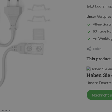
Jetzt kaufen, s
Unser Versprec
All-in-Garan
60 Tage Rü
An Werktage
Teilen
This product 
Haben Sie 
Unsere Experte
Nachricht 