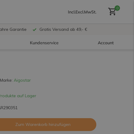
0
Incl.
Excl.
MwSt.
Jahre Garantie
Gratis Versand ab 49,- €
Kundenservice
Account
Benutzerkonto anlegen
Marke:
Aigostar
Produkte auf Lager
Benutzerkonto
erstellen
AR290351
Zum Warenkorb hinzufügen