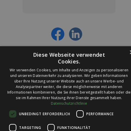
Jetzt anmelden und ab sofort:
- Über alle Rabattaktionen informiert werden
- Personalisierte Angebote erhalten
- Alles über die neuesten Entwicklungen
erfahren
Diese Webseite verwendet
Cookies.
Wir verwenden Cookies, um Inhalte und Anzeigen zu personalisieren
und unseren Datenverkehr zu analysieren. Wir geben Informationen
über Ihre Nutzung unserer Website auch an unsere Werbe- und
© 2026 Ledleuchtendiscounter.de
Analysepartner weiter, die diese möglicherweise mit anderen
Informationen kombinieren, die Sie ihnen bereitgestellt haben oder die
sie im Rahmen Ihrer Nutzung ihrer Dienste gesammelt haben.
Datenschutzrichtlinie
Wir haben eine
UNBEDINGT ERFORDERLICH
PERFORMANCE
Bewertung von
4,7
4,7 / 5
auf
TARGETING
FUNKTIONALITÄT