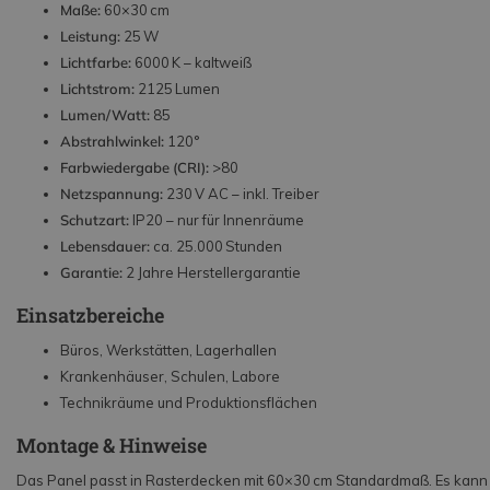
Maße:
60×30 cm
Leistung:
25 W
Lichtfarbe:
6000 K – kaltweiß
Lichtstrom:
2125 Lumen
Lumen/Watt:
85
Abstrahlwinkel:
120°
Farbwiedergabe (CRI):
>80
Netzspannung:
230 V AC – inkl. Treiber
Schutzart:
IP20 – nur für Innenräume
Lebensdauer:
ca. 25.000 Stunden
Garantie:
2 Jahre Herstellergarantie
Einsatzbereiche
Büros, Werkstätten, Lagerhallen
Krankenhäuser, Schulen, Labore
Technikräume und Produktionsflächen
Montage & Hinweise
Das Panel passt in Rasterdecken mit 60×30 cm Standardmaß. Es kann