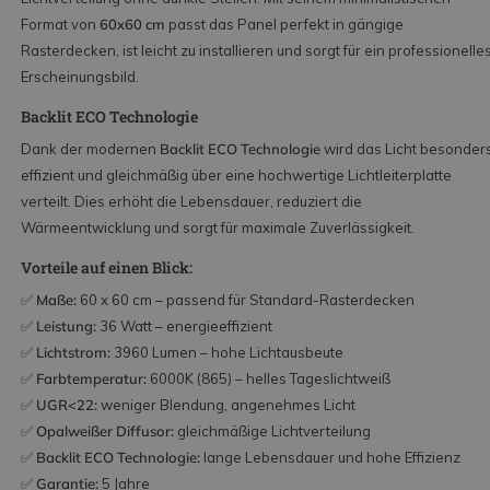
Format von
60x60 cm
passt das Panel perfekt in gängige
Rasterdecken, ist leicht zu installieren und sorgt für ein professionelle
Erscheinungsbild.
Backlit ECO Technologie
Dank der modernen
Backlit ECO Technologie
wird das Licht besonder
effizient und gleichmäßig über eine hochwertige Lichtleiterplatte
verteilt. Dies erhöht die Lebensdauer, reduziert die
Wärmeentwicklung und sorgt für maximale Zuverlässigkeit.
Vorteile auf einen Blick:
✅
Maße:
60 x 60 cm – passend für Standard-Rasterdecken
✅
Leistung:
36 Watt – energieeffizient
✅
Lichtstrom:
3960 Lumen – hohe Lichtausbeute
✅
Farbtemperatur:
6000K (865) – helles Tageslichtweiß
✅
UGR<22:
weniger Blendung, angenehmes Licht
✅
Opalweißer Diffusor:
gleichmäßige Lichtverteilung
✅
Backlit ECO Technologie:
lange Lebensdauer und hohe Effizienz
✅
Garantie:
5 Jahre