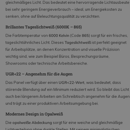
gleichmäßiges Licht. Das bedeutet eine hervorragende Lichtausbeute
bei sehr geringem Energieverbrauch – ideal, um Energiekosten zu
senken, ohne auf Beleuchtungsqualität zu verzichten.
Brillantes Tageslichtweiß (6000K – 865)
Die Farbtemperatur von
6000 Kelvin
(Code
865
) sorgt für ein frisches,
tageslichtähnliches Licht. Dieses
Tageslichtweiß
ist perfekt geeignet
für Arbeitsplätze, an denen Konzentration und visuelle Präzision
wichtig sind, wie zum Beispiel Büros, Besprechungsräume,
Showrooms oder technische Arbeitsbereiche.
UGR<22 – Angenehm für die Augen
Das Panel verfügt über einen
UGR<22‑Wert
, was bedeutet, dass
störende Blendung auf ein Minimum reduziert wird. So bleibt das Licht
auch bei längerem Arbeiten am Schreibtisch angenehm für die Augen
und trägt zu einer produktiven Arbeitsumgebung bei.
Modernes Design in Opalweiß
Die
opalweiße Abdeckung
sorgt für eine weiche und gleichmäßige
Lichtverteilung ohne dunkle Stellen. Mit seinem minimalistischen