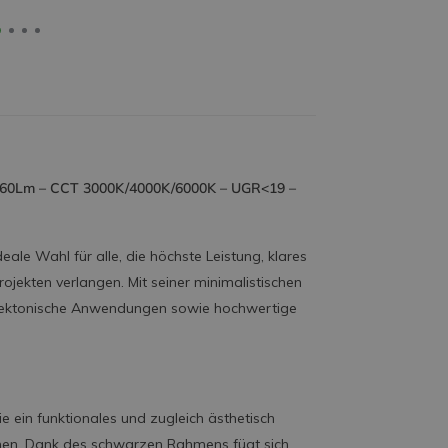
960Lm – CCT 3000K/4000K/6000K – UGR<19 –
le Wahl für alle, die höchste Leistung, klares
ojekten verlangen. Mit seiner minimalistischen
hitektonische Anwendungen sowie hochwertige
e ein funktionales und zugleich ästhetisch
hen. Dank des schwarzen Rahmens fügt sich