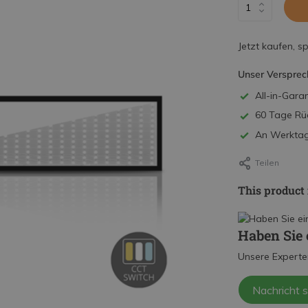
Jetzt kaufen, s
Unser Versprec
All-in-Garan
60 Tage Rü
An Werktage
Teilen
This product 
Haben Sie 
Unsere Experte
Nachricht 