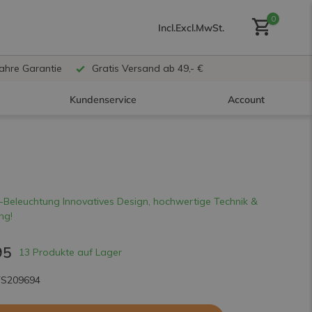
0
Incl.
Excl.
MwSt.
Jahre Garantie
Gratis Versand ab 49,- €
Kundenservice
Account
Benutzerkonto anlegen
-Beleuchtung Innovatives Design, hochwertige Technik &
ng!
Benutzerkonto
erstellen
95
13 Produkte auf Lager
TS209694