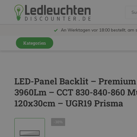
An Werktagen vor 18:00 bestellt, am 
Kategorien
GU10 Strahler
LED Leuchtmittel
LED-Panel Backlit – Premiu
LED Schienensystem Lampen
3960Lm – CCT 830-840-860 Mul
Innenleuchten
120x30cm – UGR19 Prisma
Feuchtraumleuchten IP65
Außenleuchten
-38%
LED Panels