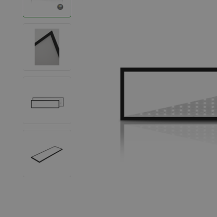
LED Leuchtstoffröhren
LED Hallenstrahler
LED Leuchtbänder
Dekorative Beleuchtung
LED Smart Home
Installationsmaterialien
SALE