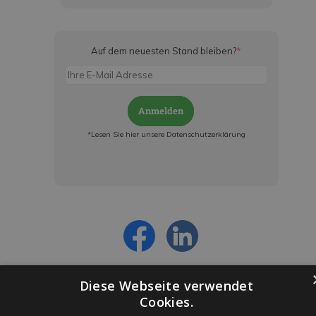
Auf dem neuesten Stand bleiben?
*
Anmelden
*Lesen Sie hier unsere Datenschutzerklärung
Jetzt anmelden und ab sofort:
- Über alle Rabattaktionen informiert werden
- Personalisierte Angebote erhalten
- Alles über die neuesten Entwicklungen
erfahren
Diese Webseite verwendet
Cookies.