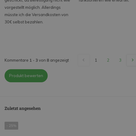
geschickt, da Befestigung nicht wie
funktionieren wie erwartet.
vorgestellt möglich. Allerdings
müsste ich die Versandkosten von
30€ selbst bezahlen.
Kommentare
1
-
3
von
8
angezeigt
1
2
3
Produkt bewerten
Zuletzt angesehen
- 25%