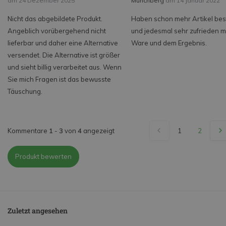
am 24 Dezember 2025
Münchberg
am 14 Januar 2022
Nicht das abgebildete Produkt.
Haben schon mehr Artikel best
Angeblich vorübergehend nicht
und jedesmal sehr zufrieden mi
lieferbar und daher eine Alternative
Ware und dem Ergebnis.
versendet. Die Alternative ist größer
und sieht billig verarbeitet aus. Wenn
Sie mich Fragen ist das bewusste
Täuschung.
Kommentare
1
-
3
von
4
angezeigt
1
2
Produkt bewerten
Zuletzt angesehen