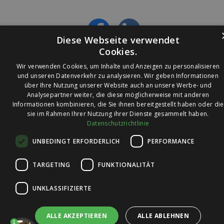
- Alles über die neuesten Entwicklungen
erfahren
Diese Webseite verwendet
Cookies.
Wir verwenden Cookies, um Inhalte und Anzeigen zu personalisieren
und unseren Datenverkehr zu analysieren. Wir geben Informationen
über Ihre Nutzung unserer Website auch an unsere Werbe- und
Analysepartner weiter, die diese möglicherweise mit anderen
Informationen kombinieren, die Sie ihnen bereitgestellt haben oder die
© 2026 Ledleuchtendiscounter.de
sie im Rahmen Ihrer Nutzung ihrer Dienste gesammelt haben.
Datenschutzrichtlinie
UNBEDINGT ERFORDERLICH
PERFORMANCE
Wir haben eine
Bewertung von
TARGETING
FUNKTIONALITÄT
4,7
4,7 / 5
auf
Trusted Shops
UNKLASSIFIZIERTE
ALLE AKZEPTIEREN
ALLE ABLEHNEN
1