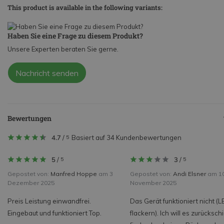
This product is available in the following variants:
Haben Sie eine Frage zu diesem Produkt?
Unsere Experten beraten Sie gerne.
Nachricht senden
Bewertungen
4.7
/
Basiert auf 34 Kundenbewertungen
5
5
/
3
/
5
5
Gepostet von:
Manfred Hoppe
am 3
Gepostet von:
Andi Elsner
am 1
Dezember 2025
November 2025
Preis Leistung einwandfrei.
Das Gerät funktioniert nicht (L
Eingebaut und funktioniert Top.
flackern). Ich will es zurücksch