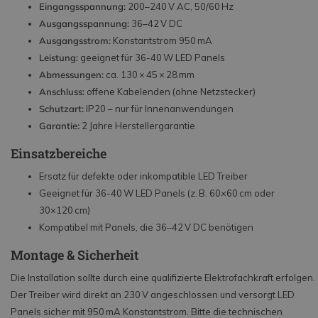
Eingangsspannung:
200–240 V AC, 50/60 Hz
Ausgangsspannung:
36–42 V DC
Ausgangsstrom:
Konstantstrom 950 mA
Leistung:
geeignet für 36-40 W LED Panels
Abmessungen:
ca. 130 × 45 × 28 mm
Anschluss:
offene Kabelenden (ohne Netzstecker)
Schutzart:
IP20 – nur für Innenanwendungen
Garantie:
2 Jahre Herstellergarantie
Einsatzbereiche
Ersatz für defekte oder inkompatible LED Treiber
Geeignet für 36-40 W LED Panels (z. B. 60×60 cm oder
30×120 cm)
Kompatibel mit Panels, die 36–42 V DC benötigen
Montage & Sicherheit
Die Installation sollte durch eine qualifizierte Elektrofachkraft erfolgen.
Der Treiber wird direkt an 230 V angeschlossen und versorgt LED
Panels sicher mit 950 mA Konstantstrom. Bitte die technischen