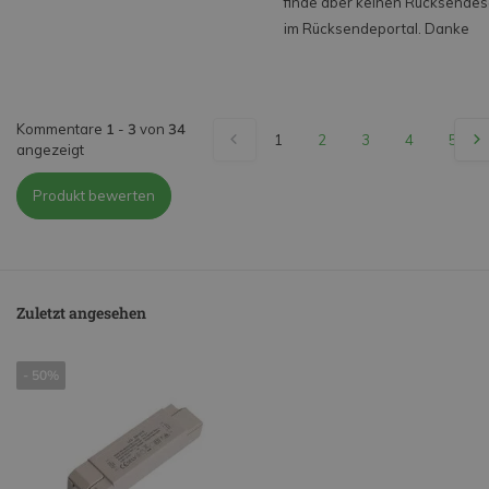
finde aber keinen Rücksendes
im Rücksendeportal. Danke
Kommentare
1
-
3
von
34
1
2
3
4
5
angezeigt
Produkt bewerten
Zuletzt angesehen
- 50%