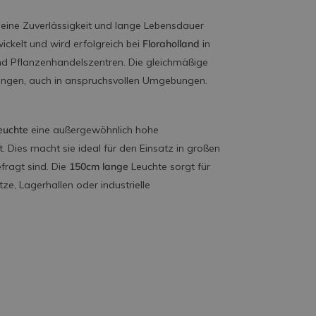
 seine Zuverlässigkeit und lange Lebensdauer
wickelt und wird erfolgreich bei
Floraholland
in
nd Pflanzenhandelszentren. Die gleichmäßige
gungen, auch in anspruchsvollen Umgebungen.
euchte
eine außergewöhnlich hohe
. Dies macht sie ideal für den Einsatz in großen
fragt sind. Die
150cm lange
Leuchte sorgt für
ze, Lagerhallen oder industrielle