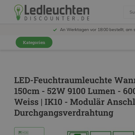
An Werktagen vor 18:00 bestellt, am 
Kategorien
GU10 Strahler
LED Leuchtmittel
LED-Feuchtraumleuchte Wann
LED Schienensystem Lampen
150cm - 52W 9100 Lumen - 60
Innenleuchten
Weiss | IK10 - Modulär Ansch
Feuchtraumleuchten IP65
Durchgangsverdrahtung
Außenleuchten
LED Panels