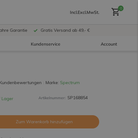
0
Incl.
Excl.
MwSt.
Jahre Garantie
Gratis Versand ab 49,- €
Kundenservice
Account
Benutzerkonto anlegen
 Kundenbewertungen
Marke:
Spectrum
SP168854
Artikelnummer:
 Lager
Benutzerkonto
erstellen
Zum Warenkorb hinzufügen