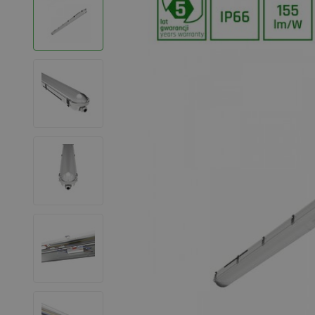
LED Leuchtstoffröhren
LED Hallenstrahler
LED Leuchtbänder
Dekorative Beleuchtung
LED Smart Home
Installationsmaterialien
SALE