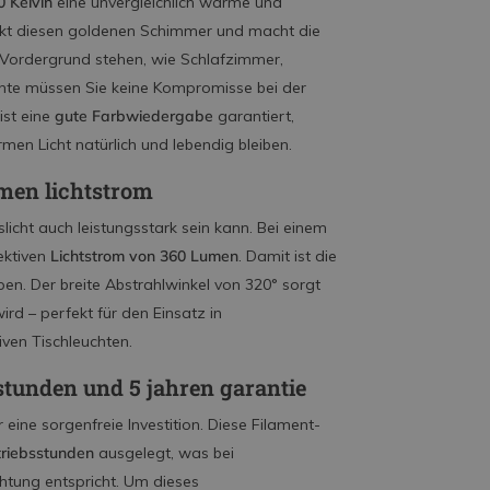
0 Kelvin
eine unvergleichlich warme und
rkt diesen goldenen Schimmer und macht die
 Vordergrund stehen, wie Schlafzimmer,
te müssen Sie keine Kompromisse bei der
ist eine
gute Farbwiedergabe
garantiert,
en Licht natürlich und lebendig bleiben.
men lichtstrom
icht auch leistungsstark sein kann. Bei einem
ektiven
Lichtstrom von 360 Lumen
. Damit ist die
en. Der breite Abstrahlwinkel von 320° sorgt
ird – perfekt für den Einsatz in
ven Tischleuchten.
sstunden und 5 jahren garantie
 eine sorgenfreie Investition. Diese Filament-
triebsstunden
ausgelegt, was bei
chtung entspricht. Um dieses