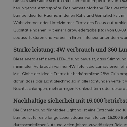
Die G45 Mini Globe schafft mit einer Farbtemperatur von
180
beruhigende Atmosphäre. Das bernsteinfarbene Glas verstä
Lampe ideal für Räume, in denen Ruhe und Gemütlichkeit im
Wohnzimmer oder Hotelzimmer. Trotz des Fokus auf Ambien
Qualität eingehen: Mit einer
Farbwiedergabe (Ra) von 80-89
sodass Texturen und Farben in Ihrem Interieur unter dem warm
Starke leistung: 4W verbrauch und 360 Lu
Diese energieeffiziente LED-Lösung beweist, dass Stimmungsl
minimalen Verbrauch von nur
4W
liefert die Lampe einen eff
Mini-Globe der ideale Ersatz für herkömmliche 28W Glühlamp
dafür, dass das Licht gleichmäßig in alle Richtungen verteilt w
Nachttischlampen, mehrarmigen Kronleuchtern oder dekorati
Nachhaltige sicherheit mit 15.000 betrieb
Die Entscheidung für Modee Lighting ist eine Entscheidung für
Lampe ist für eine lange Lebensdauer von stolzen
15.000 Be
durchschnittlicher Nutzung vielen Jahren zuverlässiger Beleu