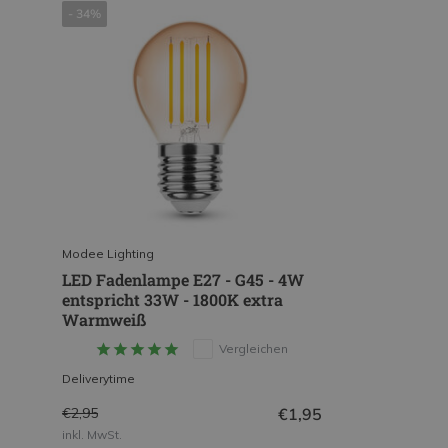
- 34%
Modee Lighting
LED Fadenlampe E27 - G45 - 4W
entspricht 33W - 1800K extra
Warmweiß
Vergleichen
Deliverytime
€1,95
€2,95
inkl. MwSt.