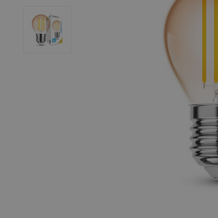
LED Leuchtstoffröhren
LED Hallenstrahler
LED Leuchtbänder
Dekorative Beleuchtung
LED Smart Home
Installationsmaterialien
SALE