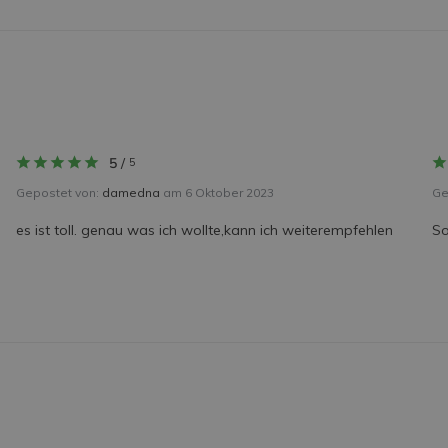
5
/
5
Gepostet von:
damedna
am 6 Oktober 2023
Ge
es ist toll. genau was ich wollte,kann ich weiterempfehlen
So