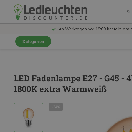
An Werktagen vor 18:00 bestellt, am 
Kategorien
GU10 Strahler
LED Leuchtmittel
LED Fadenlampe E27 - G45 - 4
LED Schienensystem Lampen
1800K extra Warmweiß
Innenleuchten
Feuchtraumleuchten IP65
-34%
Außenleuchten
LED Panels