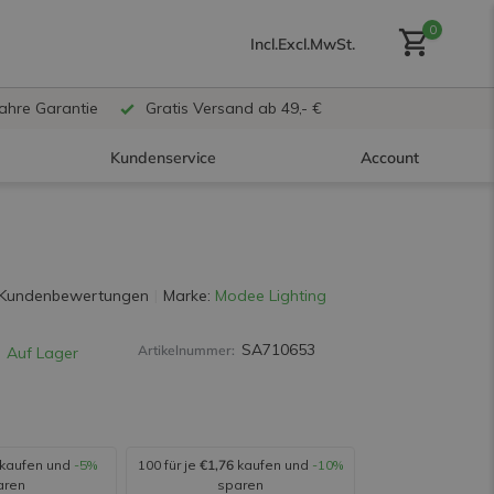
0
Incl.
Excl.
MwSt.
Jahre Garantie
Gratis Versand ab 49,- €
Kundenservice
Account
Benutzerkonto anlegen
 Kundenbewertungen
Marke:
Modee Lighting
SA710653
Artikelnummer:
Auf Lager
Benutzerkonto
erstellen
kaufen und
-5%
100 für je
€1,76
kaufen und
-10%
aren
sparen