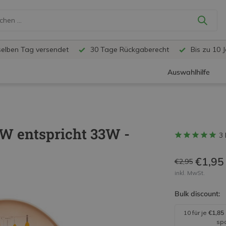
selben Tag versendet
30 Tage Rückgaberecht
Bis zu 10 
Auswahlhilfe
W entspricht 33W -
3
€1,95
€2,95
inkl. MwSt.
Bulk discount:
10 für je
€1,85
sp