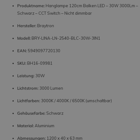
Produktname:
Hanglampe 120cm Balken LED – 30W 3000Lm –
Schwarz – CCT Switch – Nicht dimmbar
Hersteller:
Braytron
Modell:
BRY-LINA-LN-2540-BLC-30W-3IN1
EAN:
5949097720130
SKU:
BH16-09981
Leistung:
30W
Lichtstrom:
3000 Lumen
Lichtfarben:
3000K / 4000K / 6500K (umschaltbar)
Gehäusefarbe:
Schwarz
Material:
Aluminium
Abmessungen:
1200 x 40 x 63 mm