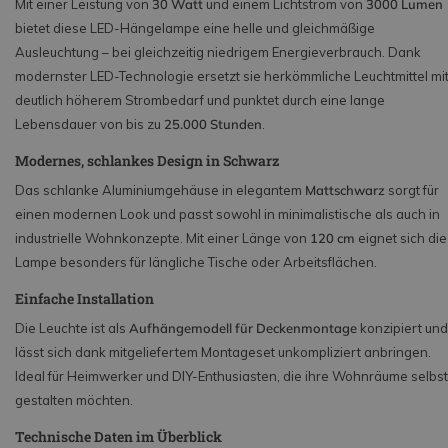
Mit einer Leistung von
30 Watt
und einem Lichtstrom von
3000 Lumen
bietet diese LED-Hängelampe eine helle und gleichmäßige
Ausleuchtung – bei gleichzeitig niedrigem Energieverbrauch. Dank
modernster LED-Technologie ersetzt sie herkömmliche Leuchtmittel mi
deutlich höherem Strombedarf und punktet durch eine lange
Lebensdauer von bis zu
25.000 Stunden
.
Modernes, schlankes Design in Schwarz
Das schlanke Aluminiumgehäuse in elegantem
Mattschwarz
sorgt für
einen modernen Look und passt sowohl in minimalistische als auch in
industrielle Wohnkonzepte. Mit einer Länge von
120 cm
eignet sich die
Lampe besonders für längliche Tische oder Arbeitsflächen.
Einfache Installation
Die Leuchte ist als
Aufhängemodell für Deckenmontage
konzipiert und
lässt sich dank mitgeliefertem Montageset unkompliziert anbringen.
Ideal für Heimwerker und DIY-Enthusiasten, die ihre Wohnräume selbst
gestalten möchten.
Technische Daten im Überblick