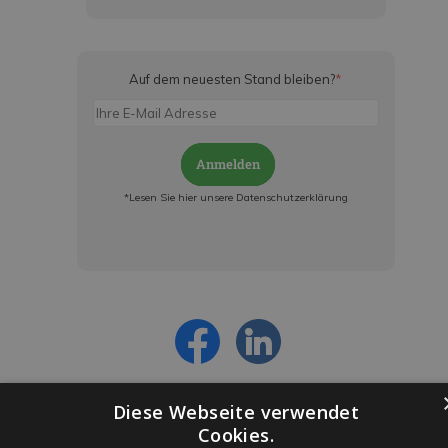
Auf dem neuesten Stand bleiben?
*
Anmelden
*Lesen Sie hier unsere Datenschutzerklärung
Jetzt anmelden und ab sofort:
- Über alle Rabattaktionen informiert werden
- Personalisierte Angebote erhalten
- Alles über die neuesten Entwicklungen
erfahren
Diese Webseite verwendet
Cookies.