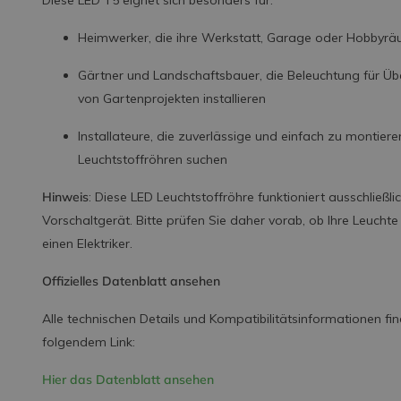
Diese LED T5 eignet sich besonders für:
Heimwerker, die ihre Werkstatt, Garage oder Hobbyrä
Gärtner und Landschaftsbauer, die Beleuchtung für 
von Gartenprojekten installieren
Installateure, die zuverlässige und einfach zu montie
Leuchtstoffröhren suchen
Hinweis
: Diese LED Leuchtstoffröhre funktioniert ausschließ
Vorschaltgerät. Bitte prüfen Sie daher vorab, ob Ihre Leucht
einen Elektriker.
Offizielles Datenblatt ansehen
Alle technischen Details und Kompatibilitätsinformationen find
folgendem Link:
Hier das Datenblatt ansehen