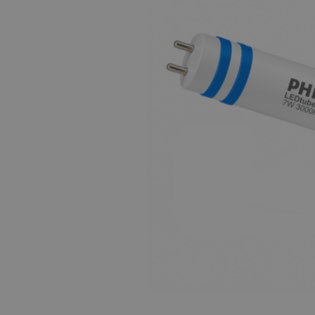
LED Leuchtstoffröhren
LED Hallenstrahler
LED Leuchtbänder
Dekorative Beleuchtung
LED Smart Home
Installationsmaterialien
SALE