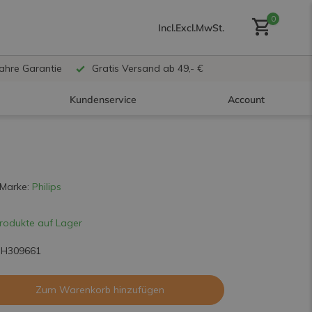
0
Incl.
Excl.
MwSt.
Jahre Garantie
Gratis Versand ab 49,- €
Kundenservice
Account
Benutzerkonto anlegen
Marke:
Philips
rodukte auf Lager
Benutzerkonto
erstellen
PH309661
Zum Warenkorb hinzufügen