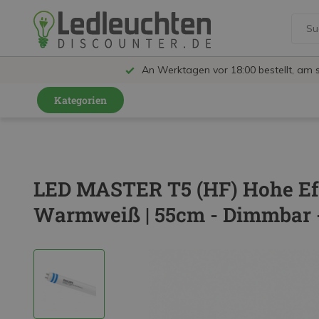
An Werktagen vor 18:00 bestellt, am 
Kategorien
GU10 Strahler
LED Leuchtmittel
LED MASTER T5 (HF) Hohe Eff
LED Schienensystem Lampen
Warmweiß | 55cm - Dimmbar -
Innenleuchten
Feuchtraumleuchten IP65
Außenleuchten
LED Panels