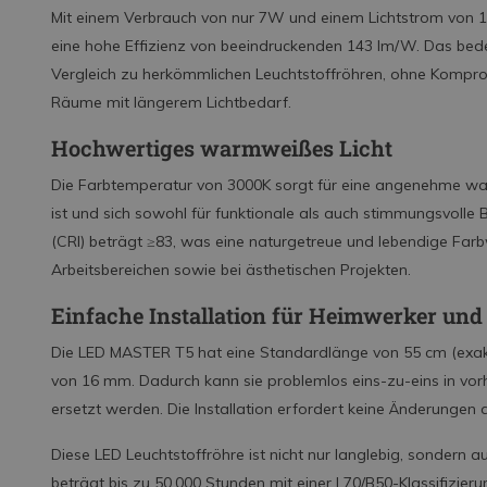
Mit einem Verbrauch von nur 7W und einem Lichtstrom von 1
eine hohe Effizienz von beeindruckenden 143 lm/W. Das bed
Vergleich zu herkömmlichen Leuchtstoffröhren, ohne Kompromis
Räume mit längerem Lichtbedarf.
Hochwertiges warmweißes Licht
Die Farbtemperatur von 3000K sorgt für eine angenehme war
ist und sich sowohl für funktionale als auch stimmungsvolle
(CRI) beträgt ≥83, was eine naturgetreue und lebendige Farb
Arbeitsbereichen sowie bei ästhetischen Projekten.
Einfache Installation für Heimwerker und 
Die LED MASTER T5 hat eine Standardlänge von 55 cm (exa
von 16 mm. Dadurch kann sie problemlos eins-zu-eins in vo
ersetzt werden. Die Installation erfordert keine Änderungen 
Diese LED Leuchtstoffröhre ist nicht nur langlebig, sondern 
beträgt bis zu 50.000 Stunden mit einer L70/B50-Klassifizier