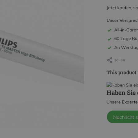
Jetzt kaufen, s
Unser Versprec
All-in-Garan
60 Tage Rü
An Werktage
Teilen
This product 
Haben Sie 
Unsere Experte
Nachricht 