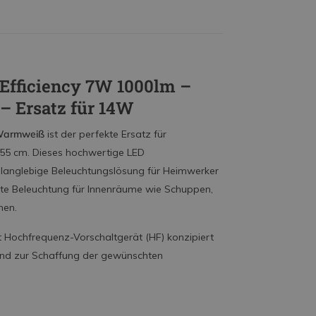
Efficiency 7W 1000lm –
– Ersatz für 14W
 Warmweiß
ist der perfekte Ersatz für
 55 cm. Dieses hochwertige LED
nd langlebige Beleuchtungslösung für Heimwerker
iente Beleuchtung für Innenräume wie Schuppen,
hen.
it Hochfrequenz-Vorschaltgerät (HF) konzipiert
 und zur Schaffung der gewünschten