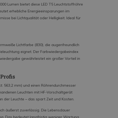
000 Lumen bietet diese LED T5 Leuchtstoffröhre
eutet erhebliche Energieeinsparungen im
se bei Lichtqualität oder Helligkeit. Ideal für
mweiße Lichtfarbe (830), die augenfreundlich
 Beleuchtung eignet. Der Farbwiedergabeindex
wiedergabe gewährleistet ein großer Vorteil in
Profis
kt: 563,2 mm) und einen Röhrendurchmesser
rhandenen Leuchten mit HF-Vorschaltgerät
an der Leuchte – das spart Zeit und Kosten.
auch äußerst zuverlässig. Die Lebensdauer
ung. Das bedeutet langfristig weniger Wartung