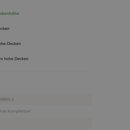
Deckenhöhe
Decken
hohe Decken
 8m hohe Decken
59840-2
hte Komplettset