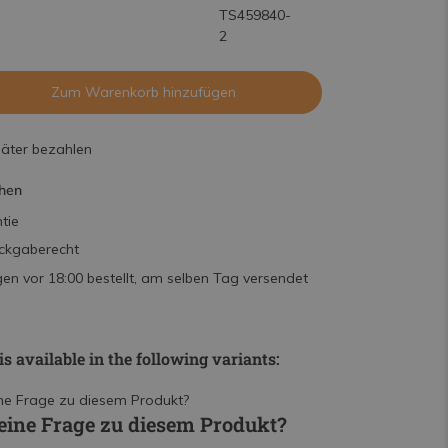
TS459840-
2
Zum Warenkorb hinzufügen
päter bezahlen
hen
tie
ckgaberecht
n vor 18:00 bestellt, am selben Tag versendet
is available in the following variants:
eine Frage zu diesem Produkt?