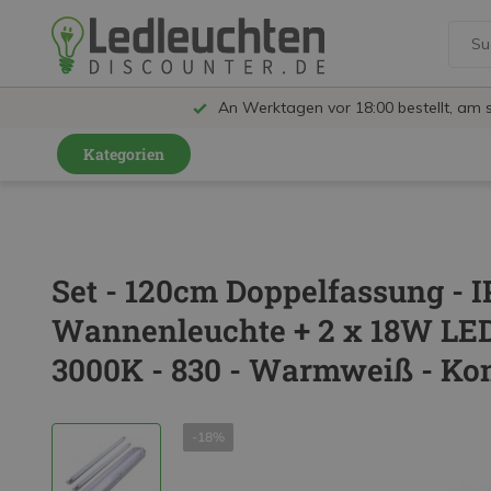
An Werktagen vor 18:00 bestellt, am 
Kategorien
GU10 Strahler
LED Leuchtmittel
Set - 120cm Doppelfassung - 
LED Schienensystem Lampen
Wannenleuchte + 2 x 18W LED
Innenleuchten
3000K - 830 - Warmweiß - Ko
Feuchtraumleuchten IP65
Außenleuchten
-18%
LED Panels