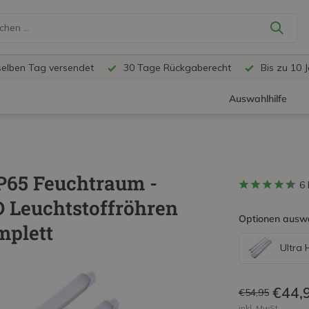
selben Tag versendet
30 Tage Rückgaberecht
Bis zu 10 
Auswahlhilfe
IP65 Feuchtraum -
6
 Leuchtstoffröhren
Optionen ausw
mplett
Ultra 
€44,
€54,95
inkl. MwSt.