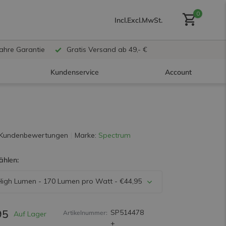
0
Incl.
Excl.
MwSt.
Jahre Garantie
Gratis Versand ab 49,- €
Kundenservice
Account
Benutzerkonto anlegen
 Kundenbewertungen
Marke:
Spectrum
ählen:
Benutzerkonto
erstellen
High Lumen - 170 Lumen pro Watt - €44,95
95
SP514478
Artikelnummer:
Auf Lager
+