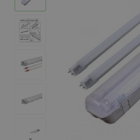
LED Leuchtstoffröhren
LED Hallenstrahler
LED Leuchtbänder
Dekorative Beleuchtung
LED Smart Home
Installationsmaterialien
SALE