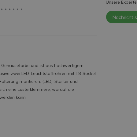
Unsere Experte
Nachricht 
ue Gehäusefarbe und ist aus hochwertigem
klusive zwei LED-Leuchtstoffröhren mit T8-Sockel
r Halterung montieren. (LED)-Starter und
 sich eine Lüsterklemmere, worauf die
 werden kann.