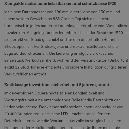
Kompakte maße, hohe belastbarkeit und schutzklasse IP20
Mit einem Durchmesser von 190 mm, einer Höhe von 150 mm und
einem soliden Gewicht van 988 Gramm fügt sich die Leuchte
harmonisch in jedes moderne Ladenlayout ein, ohne vom Wesentliche
abzulenken. Ausgelegt für den Innenbereich mit der
Schutzart IP20
, ist
sie perfekt vor Staub geschützt und für den dauerhaften Betrieb in
Shops optimiert. Für Großprojekte und Elektroinstallateure ist die
Logistik ideal strukturiert: Die Lieferung erfolgt als praktisches
Einzelstück (Verkaufseinheit), während der Versandkarton (Umkarton)
exakt
12 Stück
für eine effiziente und sichere Installation auf größeren
Verkaufsflächen enthält.
Erstklassige investitionssicherheit mit 5 jahren garantie
Im gewerblichen Dauereinsatz spielen Langlebigkeit und
Wartungsfreiheit eine entscheidende Rolle für die Rentabilität der
Ladenbeleuchtung. Dank einer außerordentlichen
Lebensdauer von
30.000 Stunden
reduziert diese LED-Leuchte Ihre laufenden
Betriebskosten sowie die Wartungsintervalle im Vergleich zu alten
Halogen- oder Metalldampflampen drastisch. Um Ihnen maximale