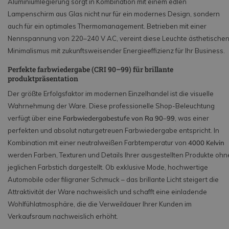
Aluminiumlegierung sorgt in Kombination mit einem edlen
Lampenschirm aus Glas nicht nur für ein modernes Design, sondern
auch für ein optimales Thermomanagement. Betrieben mit einer
Nennspannung von 220–240 V AC, vereint diese Leuchte ästhetische
Minimalismus mit zukunftsweisender Energieeffizienz für Ihr Business.
Perfekte farbwiedergabe (CRI 90–99) für brillante
produktpräsentation
Der größte Erfolgsfaktor im modernen Einzelhandel ist die visuelle
Wahrnehmung der Ware. Diese professionelle Shop-Beleuchtung
verfügt über eine
Farbwiedergabestufe von Ra 90–99
, was einer
perfekten und absolut naturgetreuen Farbwiedergabe entspricht. In
Kombination mit einer neutralweißen Farbtemperatur von
4000 Kelvin
werden Farben, Texturen und Details Ihrer ausgestellten Produkte ohn
jeglichen Farbstich dargestellt. Ob exklusive Mode, hochwertige
Automobile oder filigraner Schmuck – das brillante Licht steigert die
Attraktivität der Ware nachweislich und schafft eine einladende
Wohlfühlatmosphäre, die die Verweildauer Ihrer Kunden im
Verkaufsraum nachweislich erhöht.