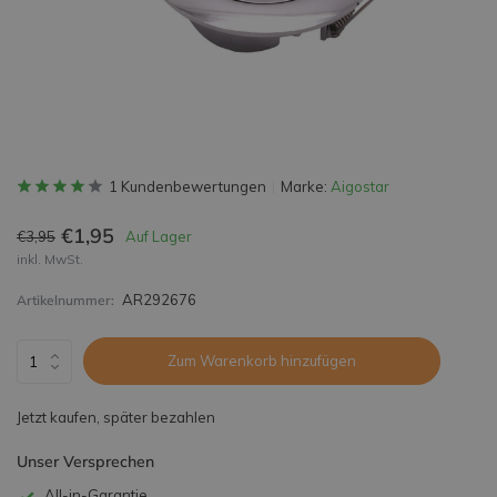
1 Kundenbewertungen
Marke:
Aigostar
€1,95
€3,95
Auf Lager
inkl. MwSt.
AR292676
Artikelnummer:
Zum Warenkorb hinzufügen
Jetzt kaufen, später bezahlen
Unser Versprechen
All-in-Garantie