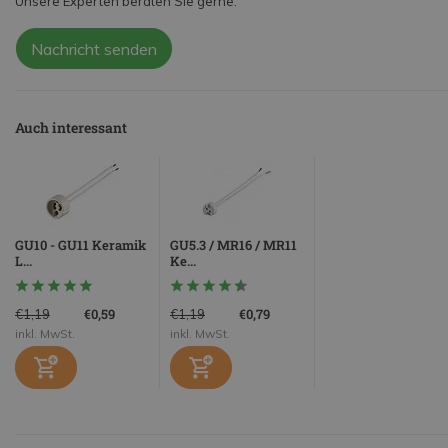
Unsere Experten beraten Sie gerne.
Nachricht senden
Auch interessant
GU10 - GU11 Keramik
GU5.3 / MR16 / MR11
L...
Ke...
€0,59
€0,79
€1,19
€1,19
inkl. MwSt.
inkl. MwSt.