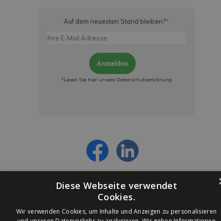
Auf dem neuesten Stand bleiben?
*
Anmelden
*Lesen Sie hier unsere Datenschutzerklärung
Jetzt anmelden und ab sofort:
- Über alle Rabattaktionen informiert werden
- Personalisierte Angebote erhalten
- Alles über die neuesten Entwicklungen
erfahren
Diese Webseite verwendet
Cookies.
Wir verwenden Cookies, um Inhalte und Anzeigen zu personalisieren
und unseren Datenverkehr zu analysieren. Wir geben Informationen