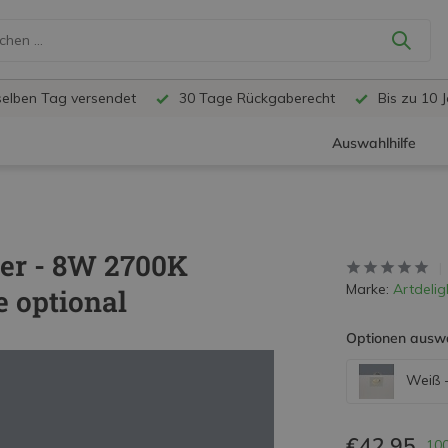
selben Tag versendet
30 Tage Rückgaberecht
Bis zu 10 
Auswahlhilfe
ler - 8W 2700K
Marke:
Artdelig
 optional
Optionen ausw
Weiß -
€42,95
100