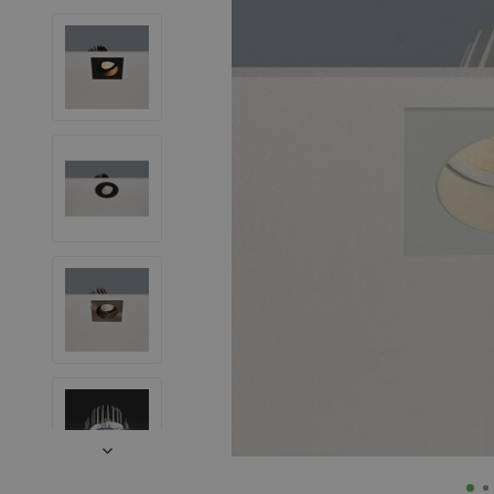
LED Leuchtstoffröhren
LED Hallenstrahler
LED Leuchtbänder
Dekorative Beleuchtung
LED Smart Home
Installationsmaterialien
SALE