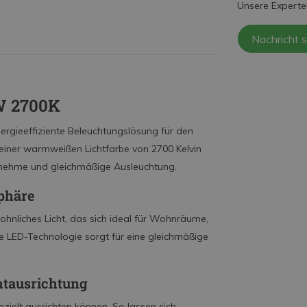
Unsere Experte
Nachricht 
8W 2700K
ergieeffiziente Beleuchtungslösung für den
, einer warmweißen Lichtfarbe von 2700 Kelvin
genehme und gleichmäßige Ausleuchtung.
phäre
ohnliches Licht, das sich ideal für Wohnräume,
te LED-Technologie sorgt für eine gleichmäßige
htausrichtung
ezielt ausrichten können. So lassen sich