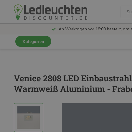
An Werktagen vor 18:00 bestellt, am 
Kategorien
GU10 Strahler
LED Leuchtmittel
Venice 2808 LED Einbaustrah
LED Schienensystem Lampen
Warmweiß Aluminium - Frabe
Innenleuchten
Feuchtraumleuchten IP65
Außenleuchten
LED Panels