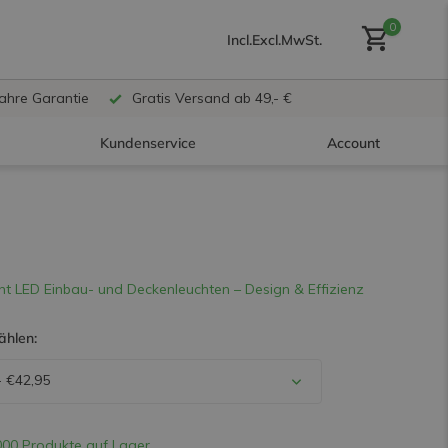
0
Incl.
Excl.
MwSt.
Jahre Garantie
Gratis Versand ab 49,- €
Kundenservice
Account
Benutzerkonto anlegen
ht LED Einbau- und Deckenleuchten – Design & Effizienz
Benutzerkonto
ählen:
erstellen
 €42,95
00 Produkte auf Lager