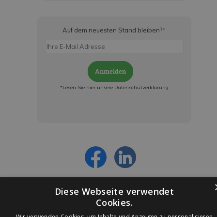
Auf dem neuesten Stand bleiben?
*
Anmelden
*Lesen Sie hier unsere Datenschutzerklärung
Jetzt anmelden und ab sofort:
- Über alle Rabattaktionen informiert werden
- Personalisierte Angebote erhalten
- Alles über die neuesten Entwicklungen
erfahren
Diese Webseite verwendet
Cookies.
Wir verwenden Cookies, um Inhalte und Anzeigen zu personalisieren