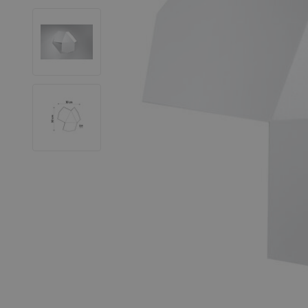
LED Leuchtstoffröhren
LED Hallenstrahler
LED Leuchtbänder
Dekorative Beleuchtung
LED Smart Home
Installationsmaterialien
SALE