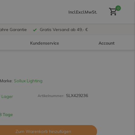
0
Incl.
Excl.
MwSt.
Jahre Garantie
Gratis Versand ab 49,- €
Kundenservice
Account
Benutzerkonto anlegen
Marke:
Sollux Lighting
SLX429236
Artikelnummer:
 Lager
Benutzerkonto
erstellen
 8 Tage
Zum Warenkorb hinzufügen