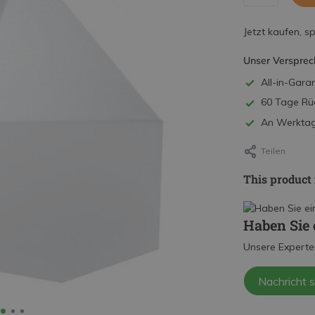
Jetzt kaufen, s
Unser Versprec
All-in-Garan
60 Tage Rü
An Werktage
Teilen
This product 
Haben Sie 
Unsere Experte
Nachricht 