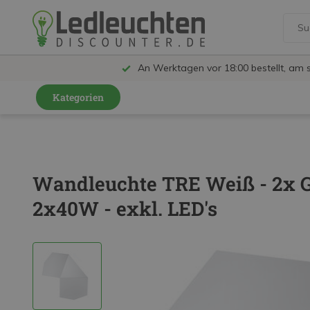
An Werktagen vor 18:00 bestellt, am 
Kategorien
GU10 Strahler
LED Leuchtmittel
Wandleuchte TRE Weiß - 2x G
LED Schienensystem Lampen
2x40W - exkl. LED's
Innenleuchten
Feuchtraumleuchten IP65
Außenleuchten
LED Panels