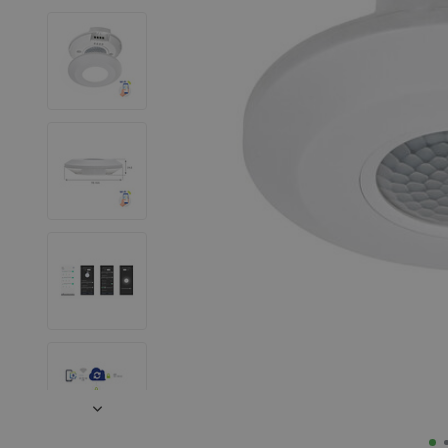
LED Leuchtstoffröhren
LED Hallenstrahler
LED Leuchtbänder
Dekorative Beleuchtung
LED Smart Home
Installationsmaterialien
SALE