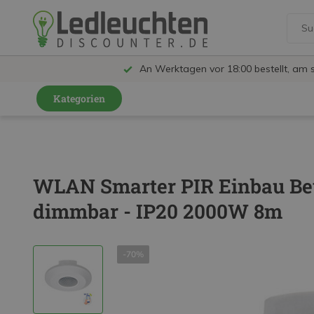
An Werktagen vor 18:00 bestellt, am 
Kategorien
GU10 Strahler
LED Leuchtmittel
WLAN Smarter PIR Einbau B
LED Schienensystem Lampen
dimmbar - IP20 2000W 8m
Innenleuchten
Feuchtraumleuchten IP65
-70%
Außenleuchten
LED Panels