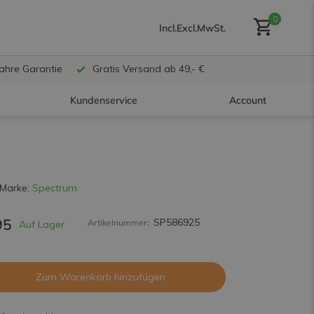
0
Incl.
Excl.
MwSt.
Jahre Garantie
Gratis Versand ab 49,- €
Kundenservice
Account
Benutzerkonto anlegen
Marke:
Spectrum
95
SP586925
Artikelnummer:
Auf Lager
Benutzerkonto
erstellen
Zum Warenkorb hinzufügen