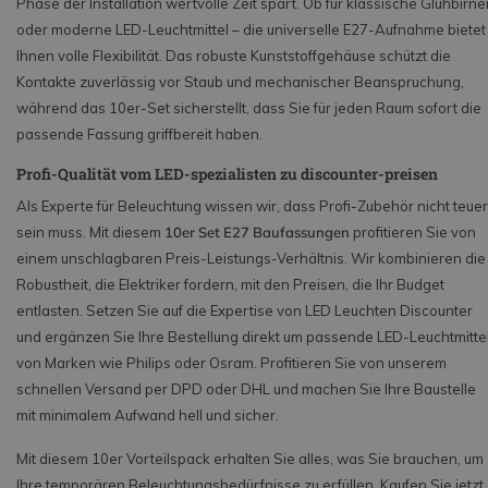
Phase der Installation wertvolle Zeit spart. Ob für klassische Glühbirne
oder moderne LED-Leuchtmittel – die universelle E27-Aufnahme bietet
Ihnen volle Flexibilität. Das robuste Kunststoffgehäuse schützt die
Kontakte zuverlässig vor Staub und mechanischer Beanspruchung,
während das 10er-Set sicherstellt, dass Sie für jeden Raum sofort die
passende Fassung griffbereit haben.
Profi-Qualität vom LED-spezialisten zu discounter-preisen
Als Experte für Beleuchtung wissen wir, dass Profi-Zubehör nicht teuer
sein muss. Mit diesem
10er Set E27 Baufassungen
profitieren Sie von
einem unschlagbaren Preis-Leistungs-Verhältnis. Wir kombinieren die
Robustheit, die Elektriker fordern, mit den Preisen, die Ihr Budget
entlasten. Setzen Sie auf die Expertise von LED Leuchten Discounter
und ergänzen Sie Ihre Bestellung direkt um passende LED-Leuchtmitte
von Marken wie Philips oder Osram. Profitieren Sie von unserem
schnellen Versand per DPD oder DHL und machen Sie Ihre Baustelle
mit minimalem Aufwand hell und sicher.
Mit diesem 10er Vorteilspack erhalten Sie alles, was Sie brauchen, um
Ihre temporären Beleuchtungsbedürfnisse zu erfüllen. Kaufen Sie jetzt