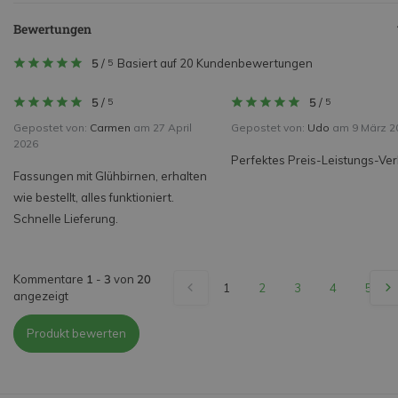
Bewertungen
5
/
Basiert auf 20 Kundenbewertungen
5
5
/
5
/
5
5
Gepostet von:
Carmen
am 27 April
Gepostet von:
Udo
am 9 März 2
2026
Perfektes Preis-Leistungs-Ver
Fassungen mit Glühbirnen, erhalten
wie bestellt, alles funktioniert.
Schnelle Lieferung.
Kommentare
1
-
3
von
20
1
2
3
4
5
angezeigt
Produkt bewerten