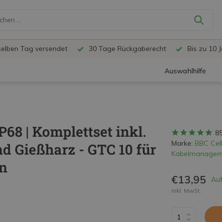
selben Tag versendet
30 Tage Rückgaberecht
Bis zu 10 
Auswahlhilfe
68 | Komplettset inkl.
8
Marke:
BBC Cell
 Gießharz - GTC 10 für
Kabelmanagem
en
€13,95
Auf
inkl. MwSt.