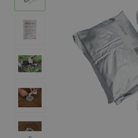
LED Leuchtstoffröhren
LED Hallenstrahler
LED Leuchtbänder
Dekorative Beleuchtung
LED Smart Home
Installationsmaterialien
SALE