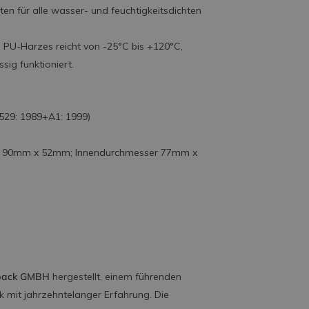
ten für alle wasser- und feuchtigkeitsdichten
 PU-Harzes reicht von -25°C bis +120°C,
ig funktioniert.
0529: 1989+A1: 1999)
x 90mm x 52mm; Innendurchmesser 77mm x
pack GMBH
hergestellt, einem führenden
k mit jahrzehntelanger Erfahrung. Die