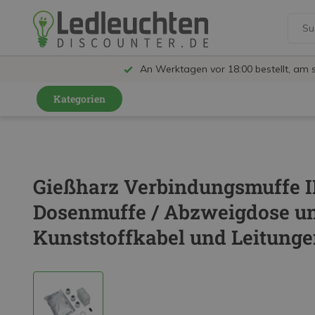
An Werktagen vor 18:00 bestellt, am 
Kategorien
GU10 Strahler
LED Leuchtmittel
Gießharz Verbindungsmuffe IP
LED Schienensystem Lampen
Dosenmuffe / Abzweigdose und
Innenleuchten
Kunststoffkabel und Leitung
Feuchtraumleuchten IP65
Außenleuchten
LED Panels