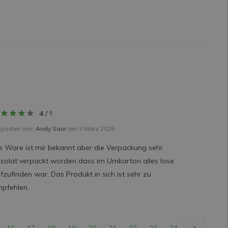
4
/
5
postet von:
Andy Saur
am 3 März 2026
e Ware ist mir bekannt aber die Verpackung sehr
solat verpackt worden dass im Umkarton alles lose
fzufinden war. Das Produkt in sich ist sehr zu
pfehlen.
16
17
18
19
20
21
22
23
24
25
26