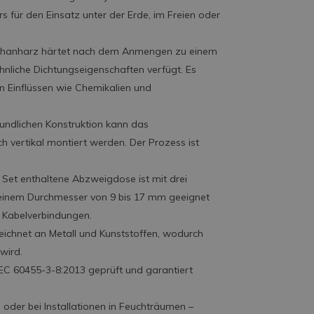
rs für den Einsatz unter der Erde, im Freien oder
ethanharz härtet nach dem Anmengen zu einem
nliche Dichtungseigenschaften verfügt. Es
n Einflüssen wie Chemikalien und
undlichen Konstruktion kann das
 vertikal montiert werden. Der Prozess ist
 Set enthaltene Abzweigdose ist mit drei
t einem Durchmesser von 9 bis 17 mm geeignet
er Kabelverbindungen.
ichnet an Metall und Kunststoffen, wodurch
wird.
EC 60455-3-8:2013 geprüft und garantiert
e oder bei Installationen in Feuchträumen –