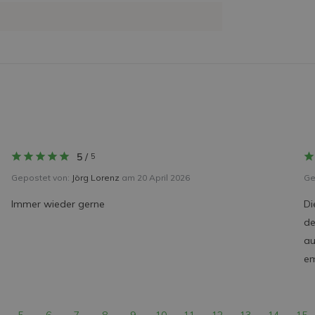
5
/
5
Gepostet von:
Jörg Lorenz
am 20 April 2026
Ge
Immer wieder gerne
Di
de
au
em
5
6
7
8
9
10
11
12
13
14
15