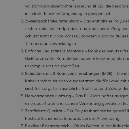
vollständig wasserdichte Isolierung (IP68), die besonde
in extrem feuchten Umgebungen geeignet ist.
Zweierpack Polyurethanharz
– Das enthaltene Polyur
festen, robusten Endprodukt aus, das über außergewöh
schützt nicht nur vor Wasser, sondern auch vor äußere
Temperaturschwankungen.
Einfache und schnelle Montage
– Dank der benutzerfre
Gießharzmuffen Komplettset sowohl horizontal als auch
unkompliziert und spart Zeit.
Schutzbox mit 3 Kabelverschraubungen (M25)
– Die im
Kabelverschraubungen ausgestattet, die für Kabel mi
sind. Sie sorgt für zusätzliche Stabilität und Schutz d
Hervorragende Haftung
– Das PU-Harz haftet ausgeze
eine dauerhafte und sichere Verbindung gewährleistet 
Zertifizierte Qualität
– Der Polyurethanharz ist gemäß I
höchste Sicherheitsstandards bei der Anwendung.
Flexibler Einsatzbereich
– Ob im Garten, in der Industri