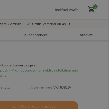
0
Incl.
Excl.
MwSt.
Jahre Garantie
Gratis Versand ab 49,- €
Kundenservice
Account
Benutzerkonto anlegen
5 Kundenbewertungen
pack – Profi-Lösungen für Elektroinstallation und
ent
Benutzerkonto
erstellen
VKT638267
Artikelnummer:
 Lager
Zum Warenkorb hinzufügen