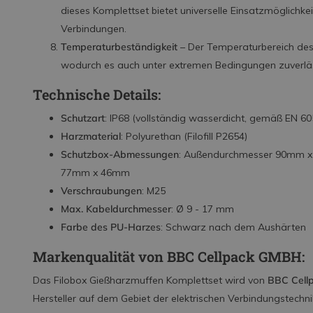
dieses Komplettset bietet universelle Einsatzmöglichkei
Verbindungen.
Temperaturbeständigkeit
– Der Temperaturbereich des
wodurch es auch unter extremen Bedingungen zuverläss
Technische Details:
Schutzart
: IP68 (vollständig wasserdicht, gemäß EN 6
Harzmaterial
: Polyurethan (Filofill P2654)
Schutzbox-Abmessungen
: Außendurchmesser 90mm 
77mm x 46mm
Verschraubungen
: M25
Max. Kabeldurchmesser
: Ø 9 - 17 mm
Farbe des PU-Harzes
: Schwarz nach dem Aushärten
Markenqualität von BBC Cellpack GMBH:
Das Filobox Gießharzmuffen Komplettset wird von
BBC Cell
Hersteller auf dem Gebiet der elektrischen Verbindungstechni