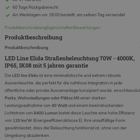
60 Tage Rückgaberecht
An Werktagen vor 18:00 bestellt, am selben Tag versendet
Produktbeschreibung
Eigenschaften
Bewertungen
Produktbeschreibung
Produktbeschreibung
LED Line Elida Straßenbeleuchtung 70W - 4000K,
IP65, IK08 mit 5 jahren garantie
Die
LED line Elida
ist eine minimalistische und extrem robuste
Aussenleuchte, die perfekt für die nahtlose Integration in jede
öffentliche oder private Aussenanlage konzipiert wurde, einschliesslic
Parks, Wohnsiedlungen oder Plätze
.
Mit einer starken
Leistungsaufnahme von
40 Watt
und einem beeindruckenden
Lichtstrom von
8400 Lumen
bietet diese Leuchte eine hohe Effizienz
von
120 lm/W
(Energieeffizienzklasse E).
Ihre unauffällige Form
gewährleistet, dass die Beleuchtung funktional ist, ohne von der
Umgebung abzulenken.