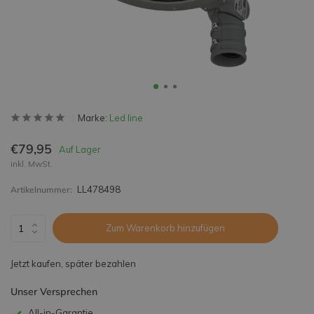
Marke:
Led line
€79,95
Auf Lager
inkl. MwSt.
LL478498
Artikelnummer:
Zum Warenkorb hinzufügen
Jetzt kaufen, später bezahlen
Unser Versprechen
All-in-Garantie