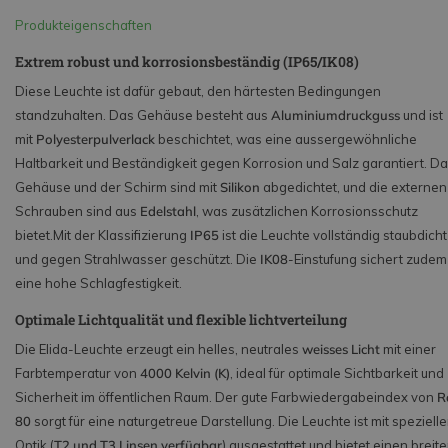
Produkteigenschaften
Extrem robust und korrosionsbeständig (IP65/IK08)
Diese Leuchte ist dafür gebaut, den härtesten Bedingungen
standzuhalten. Das Gehäuse besteht aus
Aluminiumdruckguss
und ist
mit
Polyesterpulverlack
beschichtet, was eine aussergewöhnliche
Haltbarkeit und Beständigkeit gegen Korrosion und Salz garantiert.
Da
Gehäuse und der Schirm sind mit
Silikon
abgedichtet, und die externen
Schrauben sind aus
Edelstahl
, was zusätzlichen Korrosionsschutz
bietet.
Mit der Klassifizierung
IP65
ist die Leuchte vollständig staubdicht
und gegen Strahlwasser geschützt.
Die
IK08
-Einstufung sichert zudem
eine hohe Schlagfestigkeit.
Optimale Lichtqualität und flexible lichtverteilung
Die Elida-Leuchte erzeugt ein helles, neutrales
weisses Licht
mit einer
Farbtemperatur von
4000 Kelvin (K)
, ideal für optimale Sichtbarkeit und
Sicherheit im öffentlichen Raum. Der gute Farbwiedergabeindex von
R
80
sorgt für eine naturgetreue Darstellung. Die Leuchte ist mit spezielle
Optik (
T2 und T3 Linsen verfügbar
) ausgestattet und bietet einen breit